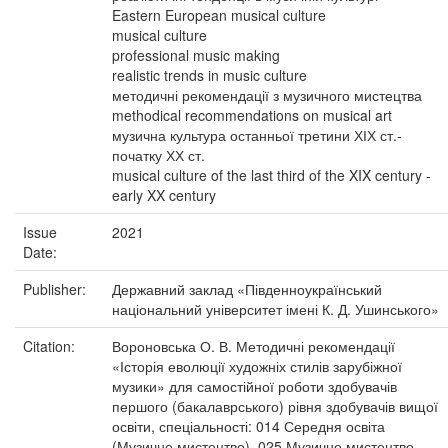
Eastern European musical culture
musical culture
professional music making
realistic trends in music culture
методичні рекомендації з музичного мистецтва
methodical recommendations on musical art
музична культура останньої третини ХІХ ст.-
початку ХХ ст.
musical culture of the last third of the XIX century -
early XX century
Issue
2021
Date:
Publisher:
Державний заклад «Південноукраїнський
національний університет імені К. Д. Ушинського»
Citation:
Вороновська О. В. Методичні рекомендації
«Історія еволюції художніх стилів зарубіжної
музики» для самостійної роботи здобувачів
першого (бакалаврського) рівня здобувачів вищої
освіти, спеціальності: 014 Середня освіта
(Музичне мистецтво), 025 Музичне мистецтво.