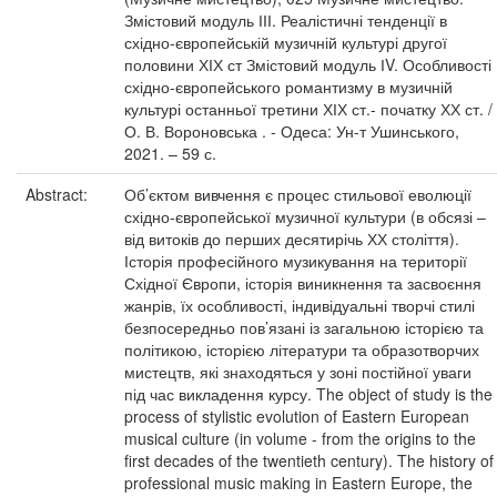
Змістовий модуль ІІІ. Реалістичні тенденції в
східно-європейській музичній культурі другої
половини ХІХ ст Змістовий модуль ІV. Особливості
східно-європейського романтизму в музичній
культурі останньої третини ХІХ ст.- початку ХХ ст. /
О. В. Вороновська . - Одеса: Ун-т Ушинського,
2021. – 59 с.
Abstract:
Об’єктом вивчення є процес стильової еволюції
східно-європейської музичної культури (в обсязі –
від витоків до перших десятирічь ХХ століття).
Історія професійного музикування на території
Східної Європи, історія виникнення та засвоєння
жанрів, їх особливості, індивідуальні творчі стилі
безпосередньо пов’язані із загальною історією та
політикою, історією літератури та образотворчих
мистецтв, які знаходяться у зоні постійної уваги
під час викладення курсу. The object of study is the
process of stylistic evolution of Eastern European
musical culture (in volume - from the origins to the
first decades of the twentieth century). The history of
professional music making in Eastern Europe, the