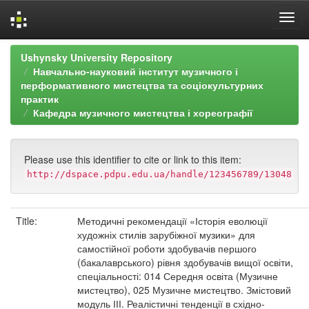
Skip
Ushynsky University Repository
navigation
Навчально-науковий інститут музичного і
перформативного мистецтва та соціокультурних
практик
Кафедра музичного мистецтва і хореографії
Please use this identifier to cite or link to this item:
http://dspace.pdpu.edu.ua/handle/123456789/13048
Title:
Методичні рекомендації «Історія еволюції
художніх стилів зарубіжної музики» для
самостійної роботи здобувачів першого
(бакалаврського) рівня здобувачів вищої освіти,
спеціальності: 014 Середня освіта (Музичне
мистецтво), 025 Музичне мистецтво. Змістовий
модуль ІІІ. Реалістичні тенденції в східно-