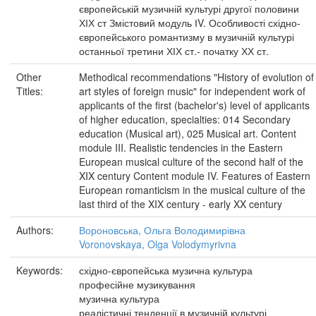
європейській музичній культурі другої половини
ХІХ ст Змістовий модуль ІV. Особливості східно-
європейського романтизму в музичній культурі
останньої третини ХІХ ст.- початку ХХ ст.
Other
Methodical recommendations "History of evolution of
Titles:
art styles of foreign music" for independent work of
applicants of the first (bachelor's) level of applicants
of higher education, specialties: 014 Secondary
education (Musical art), 025 Musical art. Content
module III. Realistic tendencies in the Eastern
European musical culture of the second half of the
XIX century Content module IV. Features of Eastern
European romanticism in the musical culture of the
last third of the XIX century - early XX century
Authors:
Вороновська, Ольга Володимирівна
Voronovskaya, Olga Volodymyrivna
Keywords:
східно-європейська музична культура
професійне музикування
музична культура
реалістичні тенденції в музичній культурі