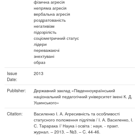
фізична агресія
непряма агресія
вербальна агресія
роздратованість
негативізм
підозрілість
соціометричний статус
лідери
переважаючі
знехтувані
образ
Issue
2013
Date:
Publisher:
Державний заклад «Південноукраїнський
національний педагогічний університет імені К. Д.
Ушинського»
Citation:
Василенко І. А. Агресивність та особливості
статусного положення підлітків / І. А. Василенко, І.
С. Тарарака // Наука і освіта : наук. - практ.
журнал. – 2013. – №3. – C. 44-46.