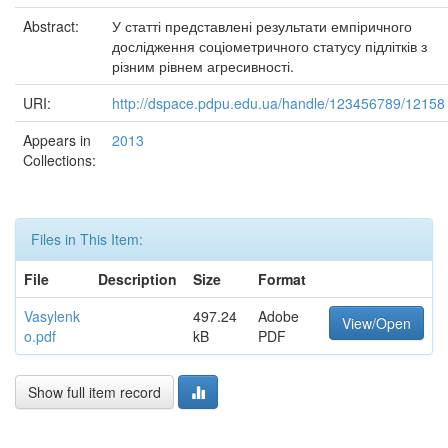
Abstract:
У статті представлені результати емпіричного
дослідження соціометричного статусу підлітків з
різним рівнем агресивності.
URI:
http://dspace.pdpu.edu.ua/handle/123456789/12158
Appears in
2013
Collections:
Files in This Item:
File
Description
Size
Format
Vasylenk
497.24
Adobe
View/Open
o.pdf
kB
PDF
Show full item record