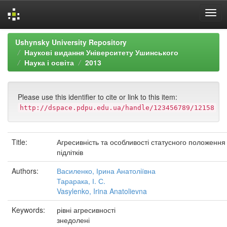
Skip
Ushynsky University Repository
navigation
Наукові видання Університету Ушинського
Наука і освіта
2013
Please use this identifier to cite or link to this item:
http://dspace.pdpu.edu.ua/handle/123456789/12158
Title:
Агресивність та особливості статусного положення
підлітків
Authors:
Василенко, Ірина Анатоліївна
Тарарака, І. С.
Vasylenko, Irina Anatolievna
Keywords:
рівні агресивності
знедолені