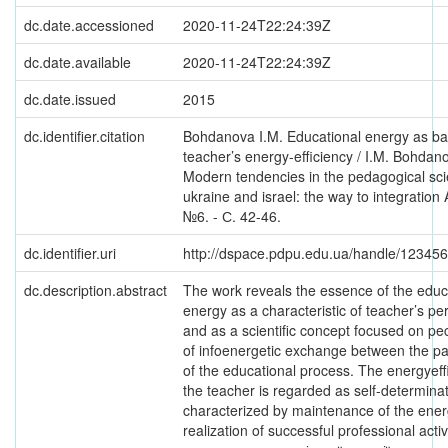
dc.date.accessioned
2020-11-24T22:24:39Z
dc.date.available
2020-11-24T22:24:39Z
dc.date.issued
2015
dc.identifier.citation
Bohdanova I.M. Educational energy as bas
teacher’s energy-efficiency / I.M. Bohdano
Modern tendencies in the pedagogical sci
ukraine and israel: the way to integration A
№6. - С. 42-46.
dc.identifier.uri
http://dspace.pdpu.edu.ua/handle/12345
dc.description.abstract
The work reveals the essence of the educ
energy as a characteristic of teacher’s per
and as a scientific concept focused on pecu
of infoenergetic exchange between the par
of the educational process. The energyeff
the teacher is regarded as self-determinat
characterized by maintenance of the ener
realization of successful professional acti