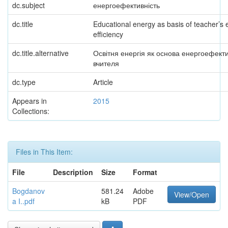
dc.subject
енергоефективність
dc.title
Educational energy as basis of teacher’s 
efficiency
dc.title.alternative
Освітня енергія як основа енергоефекти
вчителя
dc.type
Article
Appears in
2015
Collections:
Files in This Item:
File
Description
Size
Format
Bogdanov
581.24
Adobe
View/Open
a I..pdf
kB
PDF