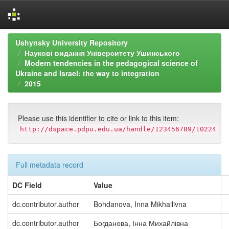
Skip
Ushynsky University Repository
navigation
Наукові видання Університету Ушинського
Modern tendencies in the pedagogical science of
Ukraine and Israel: the way to integration
2015
Please use this identifier to cite or link to this item:
http://dspace.pdpu.edu.ua/handle/123456789/10224
Full metadata record
DC Field
Value
dc.contributor.author
Bohdanova, Inna Mikhailivna
dc.contributor.author
Богданова, Інна Михайлівна