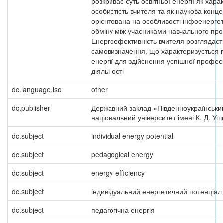
розкриває суть освітньої енергії як хара
особистість вчителя та як наукова конце
орієнтована на особливості інфоенерге
обміну між учасниками навчального про
Енергоефективність вчителя розглядаєт
самовизначення, що характеризується 
енергії для здійснення успішної профес
діяльності
dc.language.iso
other
dc.publisher
Державний заклад «Південноукраїнськи
національний університет імені К. Д. У
dc.subject
individual energy potential
dc.subject
pedagogical energy
dc.subject
energy-efficiency
dc.subject
індивідуальний енергетичний потенціал
dc.subject
педагогічна енергія