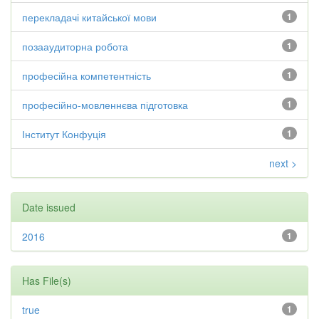
перекладачі китайської мови
1
позааудиторна робота
1
професійна компетентність
1
професійно-мовленнєва підготовка
1
Інститут Конфуція
1
next >
Date issued
2016
1
Has File(s)
true
1