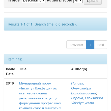
Results 1-1 of 1 (Search time: 0.0 seconds).
previous
1
next
Item hits:
Issue
Title
Author(s)
Date
2016
Міжнародний проект
Попова,
«Інститут Конфуція» як
Олександра
освітньо-виховна
Володимирівна
;
детермінанта концепції
Popova, Oleksandra
формування професійної
Volodymyrivna
компетентності майбутніх