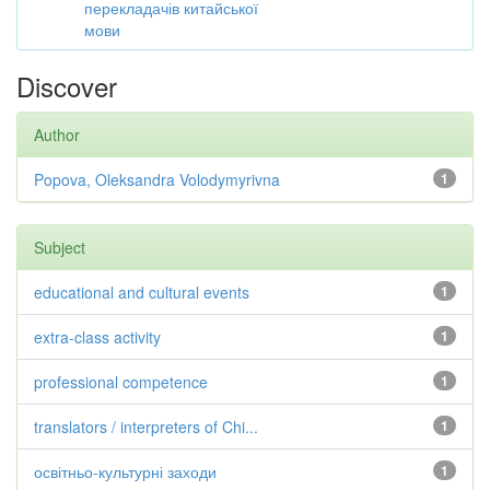
перекладачів китайської
мови
Discover
Author
Popova, Oleksandra Volodymyrivna
1
Subject
educational and cultural events
1
extra-class activity
1
professional competence
1
translators / interpreters of Chi...
1
освітньо-культурні заходи
1