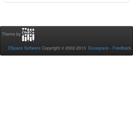
Theme by
DSpace Software
Copyright © 2002-2013
Duraspace
-
Feedback