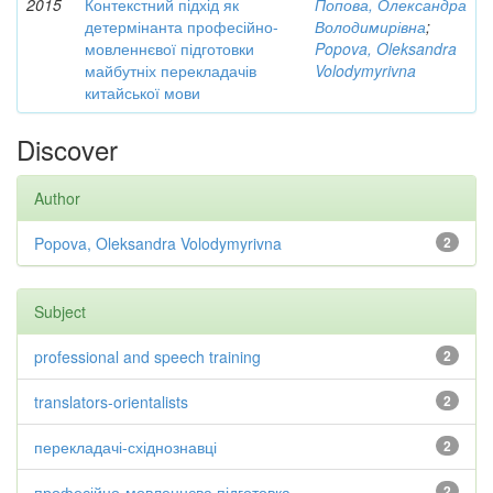
2015
Контекстний підхід як
Попова, Олександра
детермінанта професійно-
Володимирівна
;
мовленнєвої підготовки
Popova, Oleksandra
майбутніх перекладачів
Volodymyrivna
китайської мови
Discover
Author
Popova, Oleksandra Volodymyrivna
2
Subject
professional and speech training
2
translators-orientalists
2
перекладачі-східнознавці
2
професійно-мовленнєва підготовка
2