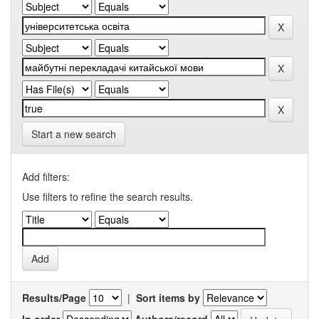
Start a new search
Add filters:
Use filters to refine the search results.
Results/Page
|
Sort items by
In order
Authors/record