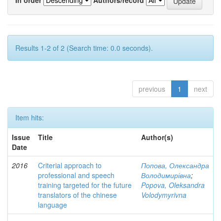
Results 1-2 of 2 (Search time: 0.0 seconds).
previous
1
next
Item hits:
Issue
Title
Author(s)
Date
2016
Criterial approach to
Попова, Олександра
professional and speech
Володимирівна
;
training targeted for the future
Popova, Oleksandra
translators of the chinese
Volodymyrivna
language