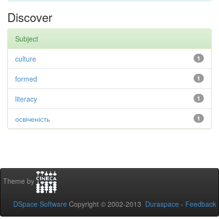
Discover
Subject
culture
1
formed
1
literacy
1
освіченість
1
Theme by
DSpace Software
Copyright © 2002-2013
Duraspace
-
Feedback