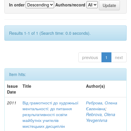
In order
Authors/record
Results 1-1 of 1 (Search time: 0.0 seconds).
previous
1
next
Item hits:
Issue
Title
Author(s)
Date
2011
Від грамотності до художньої
Реброва, Олена
ментальності: до питання
Євгенівна
;
результативності освіти
Rebrova, Olena
майбутніх учителів
Yevgenivna
мистецьких дисциплін