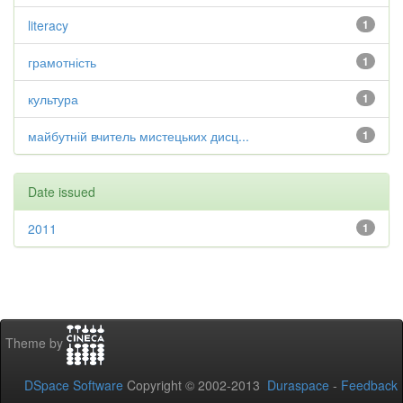
literacy
1
грамотність
1
культура
1
майбутній вчитель мистецьких дисц...
1
Date issued
2011
1
Theme by
DSpace Software
Copyright © 2002-2013
Duraspace
-
Feedback