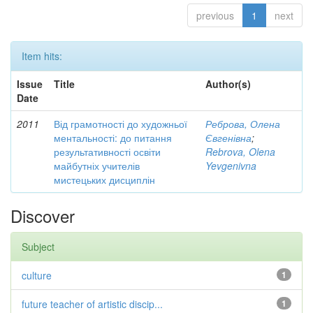
previous
1
next
Item hits:
Issue
Title
Author(s)
Date
2011
Від грамотності до художньої
Реброва, Олена
ментальності: до питання
Євгенівна
;
результативності освіти
Rebrova, Olena
майбутніх учителів
Yevgenivna
мистецьких дисциплін
Discover
Subject
culture
1
future teacher of artistic discip...
1