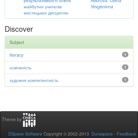
результативності освіти
Rebrova, Olena
майбутніх учителів
Yevgenivna
мистецьких дисциплін
Discover
Subject
literacy
1
освіченість
1
художня компетентність
1
Theme by
DSpace Software
Copyright © 2002-2013
Duraspace
-
Feedback