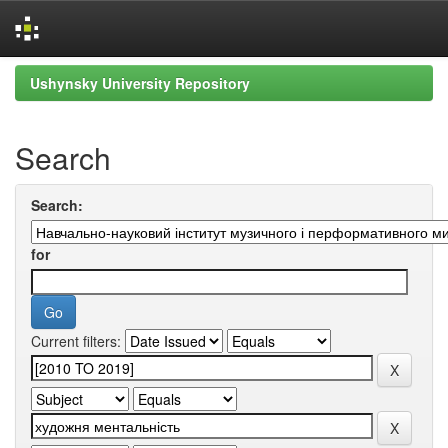
Skip
Ushynsky University Repository
navigation
Search
Search:
for
Current filters: