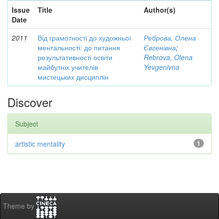
Issue
Title
Author(s)
Date
2011
Від грамотності до художньої
Реброва, Олена
ментальності: до питання
Євгенівна
;
результативності освіти
Rebrova, Olena
майбутніх учителів
Yevgenivna
мистецьких дисциплін
Discover
Subject
artistic mentality
1
Theme by