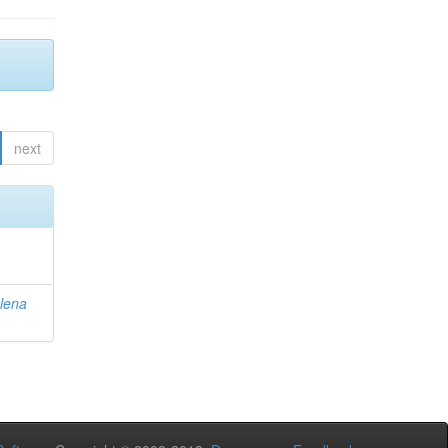
next
lena