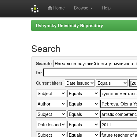
Home
Browse
Help
Skip
Ushynsky University Repository
navigation
Search
Search:
for
Current filters: