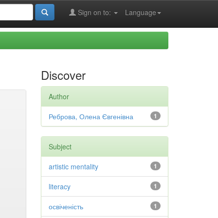
Sign on to:
Language
Discover
Author
Реброва, Олена Євгенівна
1
Subject
artistic mentality
1
literacy
1
освіченість
1