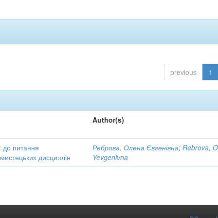
previous
1
Author(s)
: до питання
Реброва, Олена Євгенівна
;
Rebrova, O
в мистецьких дисциплін
Yevgenivna