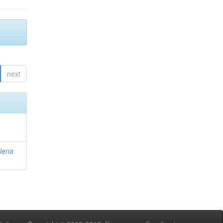
next
lena