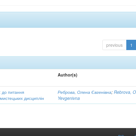
previous
1
Author(s)
: до питання
Реброва, Олена Євгенівна
;
Rebrova, O
в мистецьких дисциплін
Yevgenivna