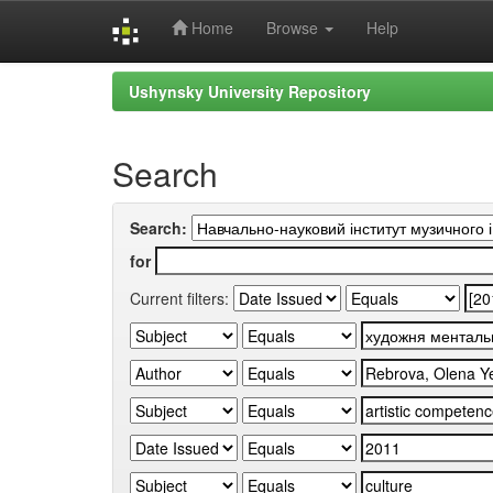
Home
Browse
Help
Skip
Ushynsky University Repository
navigation
Search
Search:
for
Current filters: