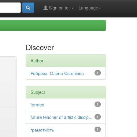
Sign on to:
Language
Discover
Author
Реброва, Олена Євгенівна
1
Subject
formed
1
future teacher of artistic discip...
1
грамотність
1