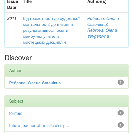
Issue
Title
Author(s)
Date
2011
Від грамотності до художньої
Реброва, Олена
ментальності: до питання
Євгенівна
;
результативності освіти
Rebrova, Olena
майбутніх учителів
Yevgenivna
мистецьких дисциплін
Discover
Author
Реброва, Олена Євгенівна
1
Subject
formed
1
future teacher of artistic discip...
1