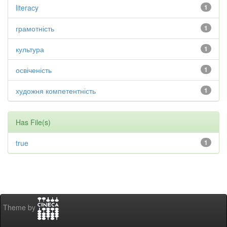
literacy
1
грамотність
1
культура
1
освіченість
1
художня компетентність
1
Has File(s)
true
1
Theme by