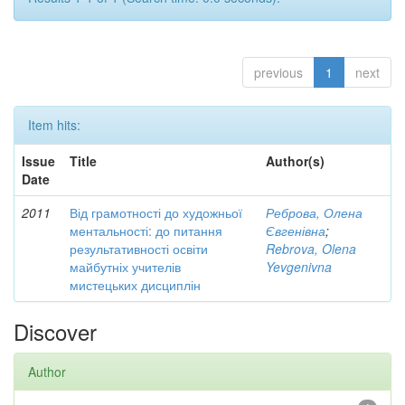
previous
1
next
Item hits:
Issue
Title
Author(s)
Date
2011
Від грамотності до художньої
Реброва, Олена
ментальності: до питання
Євгенівна
;
результативності освіти
Rebrova, Olena
майбутніх учителів
Yevgenivna
мистецьких дисциплін
Discover
Author