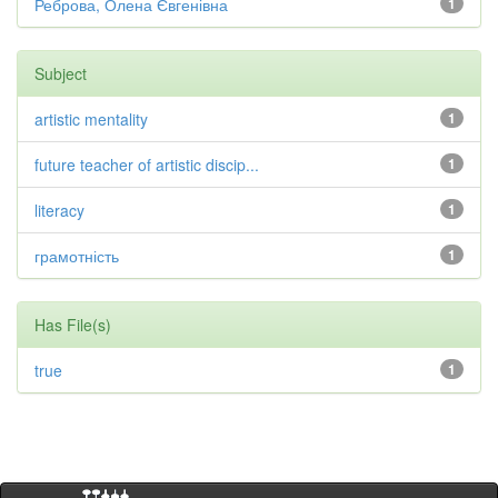
Реброва, Олена Євгенівна
1
Subject
artistic mentality
1
future teacher of artistic discip...
1
literacy
1
грамотність
1
Has File(s)
true
1