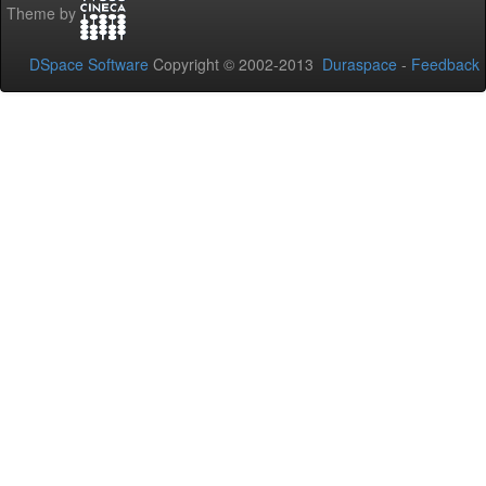
Theme by
DSpace Software
Copyright © 2002-2013
Duraspace
-
Feedback