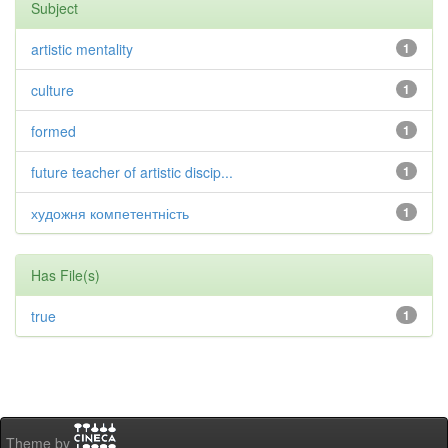
Subject
artistic mentality
1
culture
1
formed
1
future teacher of artistic discip...
1
художня компетентність
1
Has File(s)
true
1
Theme by