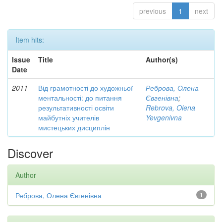
previous
1
next
Item hits:
Issue
Title
Author(s)
Date
2011
Від грамотності до художньої
Реброва, Олена
ментальності: до питання
Євгенівна
;
результативності освіти
Rebrova, Olena
майбутніх учителів
Yevgenivna
мистецьких дисциплін
Discover
Author
Реброва, Олена Євгенівна
1