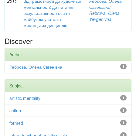
2011
Від грамотності до художньої
Реброва, Олена
ментальності: до питання
Євгенівна
;
результативності освіти
Rebrova, Olena
майбутніх учителів
Yevgenivna
мистецьких дисциплін
Discover
Author
Реброва, Олена Євгенівна
1
Subject
artistic mentality
1
culture
1
formed
1
future teacher of artistic discip...
1