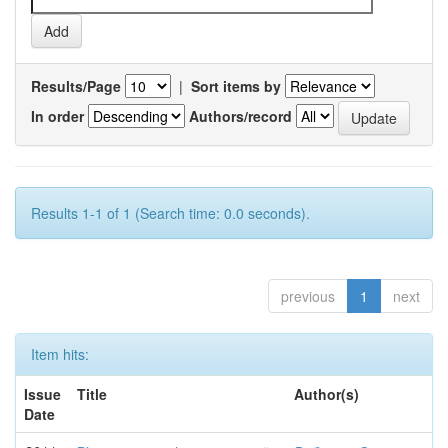
Results/Page
|
Sort items by
In order
Authors/record
Results 1-1 of 1 (Search time: 0.0 seconds).
previous
1
next
Item hits:
Issue
Title
Author(s)
Date