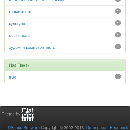
грамотність
1
культура
1
освіченість
1
художня компетентність
1
Has File(s)
true
1
Theme by
DSpace Software
Copyright © 2002-2013
Duraspace
-
Feedback