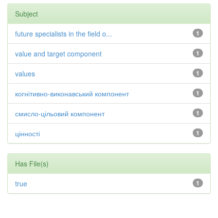
Subject
future specialists in the field o...
1
value and target component
1
values
1
когнітивно-виконавський компонент
1
смисло-цільовий компонент
1
цінності
1
Has File(s)
true
1