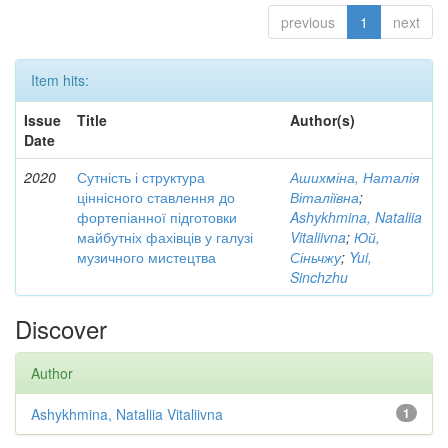
previous
1
next
Item hits:
Issue
Title
Author(s)
Date
2020
Сутність і структура
Ашихміна, Наталія
ціннісного ставлення до
Віталіївна
;
фортепіанної підготовки
Ashykhmina, Nataliia
майбутніх фахівців у галузі
Vitaliivna
;
Юй,
музичного мистецтва
Сіньчжу
;
Yui,
Sinchzhu
Discover
Author
Ashykhmina, Nataliia Vitaliivna
1