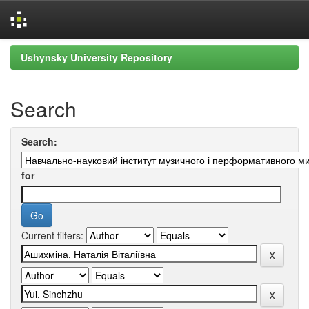
Skip
Ushynsky University Repository
navigation
Search
Search:
for
Current filters: