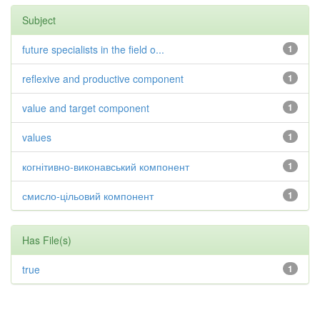
Subject
future specialists in the field o...
1
reflexive and productive component
1
value and target component
1
values
1
когнітивно-виконавський компонент
1
смисло-цільовий компонент
1
Has File(s)
true
1