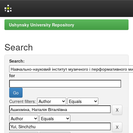
Skip
Ushynsky University Repository
navigation
Search
Search:
for
Current filters: