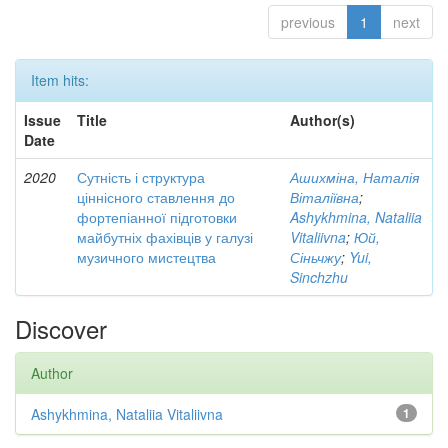
previous
1
next
Item hits:
Issue
Title
Author(s)
Date
2020
Сутність і структура
Ашихміна, Наталія
ціннісного ставлення до
Віталіївна
;
фортепіанної підготовки
Ashykhmina, Nataliia
майбутніх фахівців у галузі
Vitaliivna
;
Юй,
музичного мистецтва
Сіньчжу
;
Yui,
Sinchzhu
Discover
Author
Ashykhmina, Nataliia Vitaliivna
1