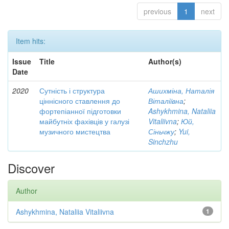
previous
1
next
Item hits:
Issue
Title
Author(s)
Date
2020
Сутність і структура
Ашихміна, Наталія
ціннісного ставлення до
Віталіївна
;
фортепіанної підготовки
Ashykhmina, Nataliia
майбутніх фахівців у галузі
Vitaliivna
;
Юй,
музичного мистецтва
Сіньчжу
;
Yui,
Sinchzhu
Discover
Author
Ashykhmina, Nataliia Vitaliivna
1