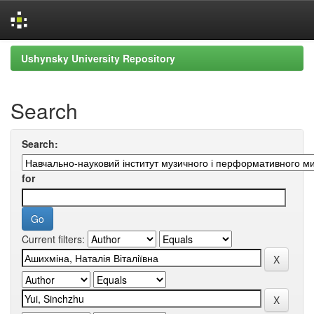
Skip
Ushynsky University Repository
navigation
Search
Search:
for
Current filters: