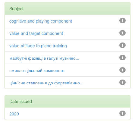
Subject
cognitive and playing component
1
value and target component
1
value attitude to piano training
1
майбутні фахівці в галузі музично...
1
смисло-цільовий компонент
1
ціннісне ставлення до фортепіанно...
1
Date issued
2020
1