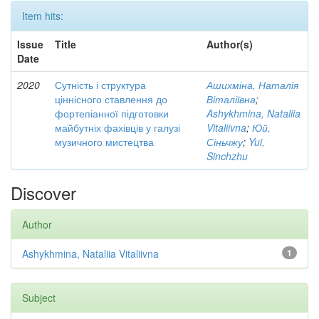
Item hits:
Issue
Title
Author(s)
Date
2020
Сутність і структура
Ашихміна, Наталія
ціннісного ставлення до
Віталіївна
;
фортепіанної підготовки
Ashykhmina, Nataliia
майбутніх фахівців у галузі
Vitaliivna
;
Юй,
музичного мистецтва
Сіньчжу
;
Yui,
Sinchzhu
Discover
Author
Ashykhmina, Nataliia Vitaliivna
1
Subject