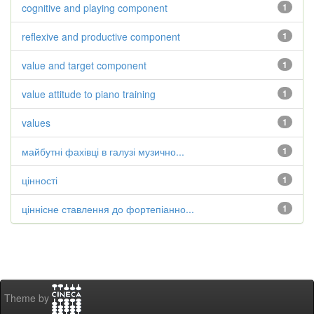
cognitive and playing component
1
reflexive and productive component
1
value and target component
1
value attitude to piano training
1
values
1
майбутні фахівці в галузі музично...
1
цінності
1
ціннісне ставлення до фортепіанно...
1
Theme by