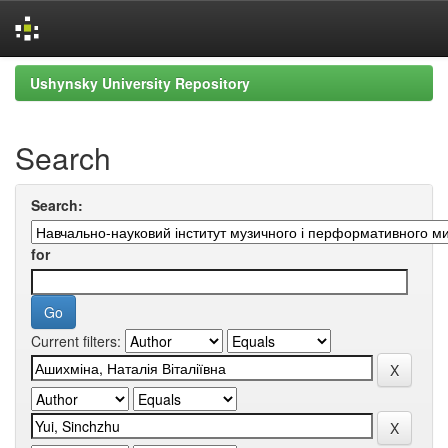
Skip
Ushynsky University Repository
navigation
Search
Search:
for
Current filters: