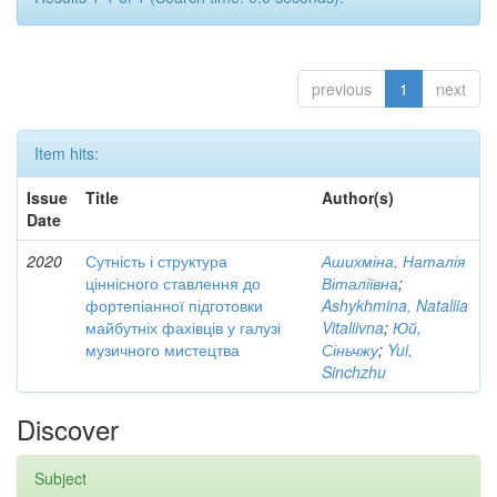
previous
1
next
Item hits:
Issue
Title
Author(s)
Date
2020
Сутність і структура
Ашихміна, Наталія
ціннісного ставлення до
Віталіївна
;
фортепіанної підготовки
Ashykhmina, Nataliia
майбутніх фахівців у галузі
Vitaliivna
;
Юй,
музичного мистецтва
Сіньчжу
;
Yui,
Sinchzhu
Discover
Subject