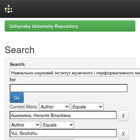
Skip
Ushynsky University Repository
navigation
Search
Search:
for
Current filters: