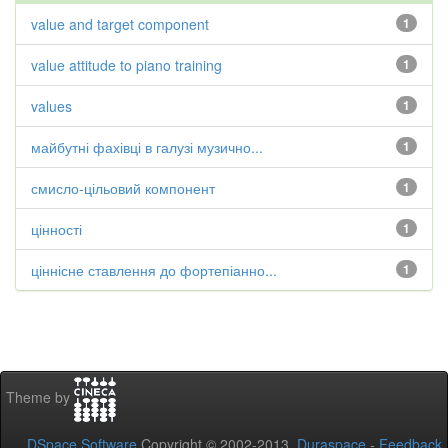
value and target component
1
value attitude to piano training
1
values
1
майбутні фахівці в галузі музично...
1
смисло-цільовий компонент
1
цінності
1
ціннісне ставлення до фортепіанно...
1
Theme by
DSpace Software
Copyright © 2002-2013
Duraspace
-
Feedback