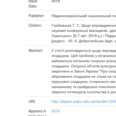
Issue
2018
Date:
Publisher:
Південноукраїнський національний пед
Citation:
Гжибовська Т. С. Щодо впровадження с
наукової конференції викладачів, здо
Ушинського, [6-7 квіт. 2018 р.] / Пів
[редкол. : Ю. А. Добролюбська (відп. р
Abstract:
У статті розповідається щодо впрова
спадщини. Цей проблемі у вітчизняно
займаються питанням охорони культур
спадщини. Охорона об’єктів культурн
закріплено в Законі України "Про охо
збереження спадщини не тільки не га
нерухомої спадщини, історичного виг
нинішньому та прийдешніх поколіннях,
творчого потенціалу суспільства в ціл
URI:
http://dspace.pdpu.edu.ua/handle/123
Appears in
2018