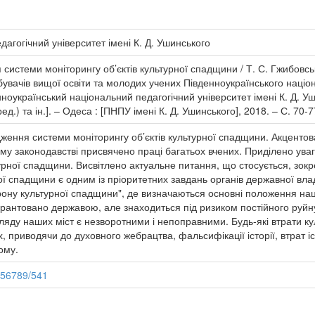
агогічний університет імені К. Д. Ушинського
истеми моніторингу об’єктів культурної спадщини / Т. С. Гжибовськ
бувачів вищої освіти та молодих учених Південноукраїнського націона
денноукраїнський національний педагогічний університет імені К. Д. У
ед.) та ін.]. – Одеса : [ПНПУ імені К. Д. Ушинського], 2018. – С. 70-7
дження системи моніторингу об’єктів культурної спадщини. Акцентов
му законодавстві присвячено праці багатьох вчених. Приділено ув
ної спадщини. Висвітлено актуальне питання, що стосується, зокре
ої спадщини є одним із пріоритетних завдань органів державної вла
рону культурної спадщини", де визначаються основні положення наці
рантовано державою, але знаходиться під ризиком постійного руйну
ляду наших міст є незворотними і непоправними. Будь-які втрати 
 приводячи до духовного жебрацтва, фальсифікації історії, втрат і
ому.
456789/541