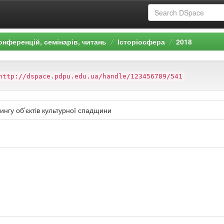
онференцій, семінарів, читань
Історіосфера
2018
http://dspace.pdpu.edu.ua/handle/123456789/541
нгу об’єктів культурної спадщини