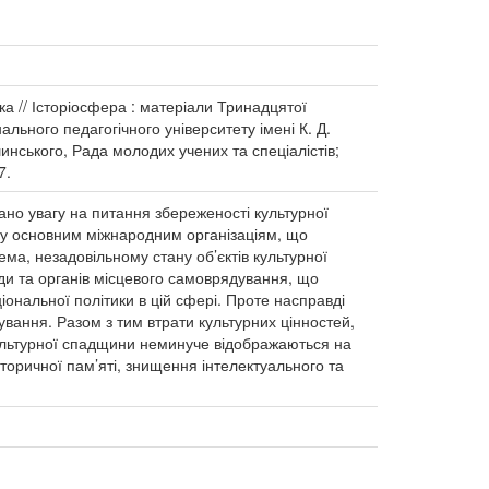
а // Історіосфера : матеріали Тринадцятої
льного педагогічного університету імені К. Д.
шинського, Рада молодих учених та спеціалістів;
7.
ано увагу на питання збереженості культурної
агу основним міжнародним організаціям, що
ма, незадовільному стану об’єктів культурної
ди та органів місцевого самоврядування, що
ональної політики в цій сфері. Проте насправді
вання. Разом з тим втрати культурних цінностей,
культурної спадщини неминуче відображаються на
сторичної пам’яті, знищення інтелектуального та