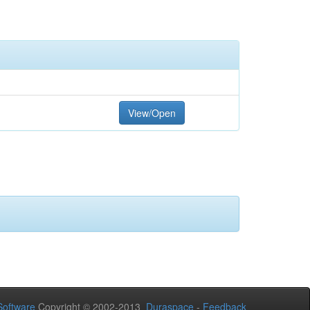
View/Open
oftware
Copyright © 2002-2013
Duraspace
-
Feedback