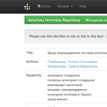
Home
Browse
Help
Skip
Ushynsky University Repository
Матеріали к
navigation
Please use this identifier to cite or link to this item:
Title:
Щодо впровадження системи монітори
Authors:
Гжибовська, Тетяна Степанівна
Gzhybovska, Tatiana Stepanivna
Keywords:
культурна спадщина
охорона культурної спадщини
міжнародні організації
місцеве самоврядування
культурна політика в Україні
праці вчених