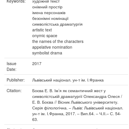
Keywords:
художній текст
онімний простір
імена персонажів
безонімні номінації
символістська драматургія
artistic text
onymic space
the names of the characters
appelative nomination
symbolist drama
Issue
2017
Date:
Publisher:
Львівський націонал. ун-т ім. І.Франка
Citation:
Боєва Е. В. Ім’я як семантичний жест у
символістській драматургії Олександра Олеся /
Е. В. Боєва // Вісник Львівського університету.
Серія філологічна. – Львів: Львівський націонал.
ун-т ім. І.Франка, 2017. – Вип.64. – Ч.ІІ.– С. 54-
63.