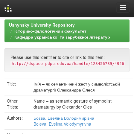
Skip
Ushynsky University Repository
navigation
Історико-філологічний факультет
Кафедра української та зарубіжної літератур
Please use this identifier to cite or link to this item:
http://dspace.pdpu.edu.ua/handle/123456789/4926
Title:
Ім’я – як семантичний жест у символістській
драматургії Олександра Олеся
Other
Name – as semantic gesture of symbolist
Titles:
dramaturgy by Olexander Oles
Authors:
Боєва, Евеліна Володимирівна
Boieva, Evelina Volodymyrivna