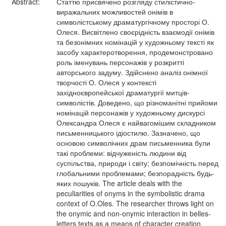
Abstract:
Статтю присвячено розгляду стилістично-
виражальних можливостей онімів в
символістському драматургічному просторі О.
Олеся. Висвітлено своєрідність взаємодії онімів
та безонімних номінацій у художньому тексті як
засобу характеротворення, продемонстровано
роль іменувань персонажів у розкритті
авторського задуму. Здійснено аналіз онімної
творчості О. Олеся у контексті
західноєвропейської драматургії митців-
символістів. Доведено, що різноманітні прийоми
номінацій персонажів у художньому дискурсі
Олександра Олеся є найвагомішим складником
письменницького ідіостилю. Зазначено, що
основою символічних драм письменника були
такі проблеми: відчуженість людини від
суспільства, природи і світу; безпомічність перед
глобальними проблемами; безпорадність будь-
яких пошуків. The article deals with the
peculiarities of onyms in the symbolistic drama
context of O.Oles. The researcher throws light on
the onymic and non-onymic interaction in belles-
letters texts as a means of character creation,