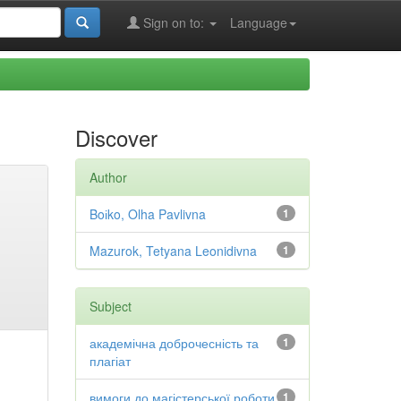
Sign on to:
Language
Discover
Author
Boіko, Olha Pavlivna
1
Mazurok, Tetyana Leonidivna
1
Subject
академічна доброчесність та
1
плагіат
вимоги до магістерської роботи
1