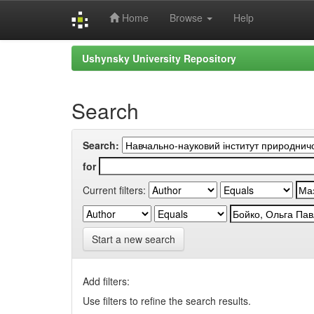
Home
Browse
Help
Skip
Ushynsky University Repository
navigation
Search
Search:
for
Current filters:
Start a new search
Add filters:
Use filters to refine the search results.