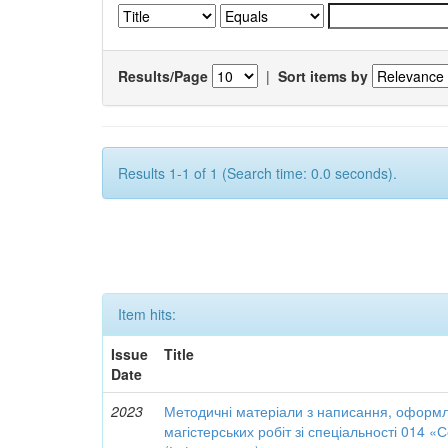
Results/Page
|
Sort items by
Results 1-1 of 1 (Search time: 0.0 seconds).
Item hits:
Issue
Title
Date
2023
Методичні матеріали з написання, оформл
магістерських робіт зі спеціальності 014 «