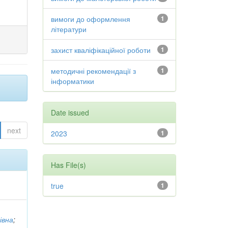
вимоги до оформлення
1
літератури
захист кваліфікаційної роботи
1
методичні рекомендації з
1
інформатики
Date issued
next
2023
1
Has File(s)
true
1
,
івна
;