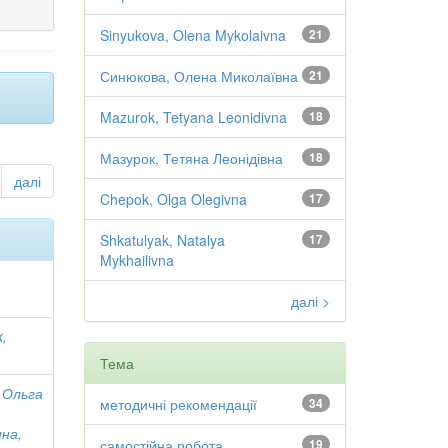
Sinyukova, Olena Mykolaivna
21
Синюкова, Олена Миколаївна
21
Mazurok, Tetyana Leonidivna
18
Мазурок, Тетяна Леонідівна
18
далі
Chepok, Olga Olegivna
17
Shkatulyak, Natalya
17
Mykhailivna
далі >
,
Тема
 Ольга
методичні рекомендації
34
на,
самостійна робота
19