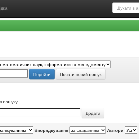
ідка
Почати новий пошук
в пошуку.
Впорядкування
Автори