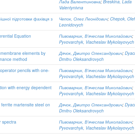
Лада Валентиновна
;
Breskina, Lada
Valentynivna
ішної підготовки фахівця з
Чепок, Олег Леонідович
;
Chepok, Ole
Leonidovych
erential Equation
Пивоварчик, В’ячеслав Миколайович
;
Pyvovarchyk, Viacheslav Mykolayovуch
rs membrane elements by
Дячок, Дмитро Олександрович
;
Dyac
sonance method
Dmitrо Oleksandrovych
 operator pencils with one-
Пивоварчик, В’ячеслав Миколайович
;
Pyvovarchyk, Viacheslav Mykolayovуch
ation with energy dependent
Пивоварчик, В’ячеслав Миколайович
;
Pyvovarchyk, Viacheslav Mykolayovуch
errite martensite steel on
Дячок, Дмитро Олександрович
;
Dyac
Dmitrо Oleksandrovych
r spectra
Пивоварчик, В’ячеслав Миколайович
;
Pyvovarchyk, Viacheslav Mykolayovуch