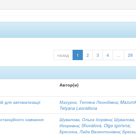
назад
1
2
3
4
...
28
Автор(и)
ій для автоматизації
Мазурок, Тетяна Леонідівна
;
Mazurok
Tetyana Leonidivna
истанційного навчання
Шувалова, Ольга Ігорівна
;
Шувалова,
Игоревна
;
Shuvalova, Olga Іgorivna
;
Брескіна, Лада Валентинівна
;
Брески