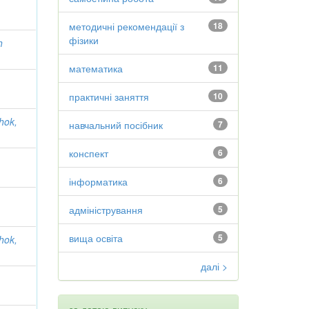
методичні рекомендації з
18
фізики
h
математика
11
практичні заняття
10
hok,
навчальний посібник
7
конспект
6
інформатика
6
адміністрування
5
вища освіта
5
hok,
далі >