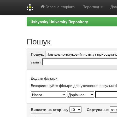
Головна сторінка
Перегляд
Дов
Skip
Ushynsky University Repository
navigation
Пошук
Пошук:
запит
Додати фільтри:
Використовуйте фільтри для уточнення результаті
Вивести на сторінку
|
Сортування