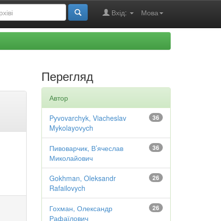
Вхід:
Мова
Перегляд
Автор
Pyvovarchyk, Viacheslav
36
Mykolayovуch
Пивоварчик, В’ячеслав
36
Миколайович
Gokhman, Oleksandr
26
Rafailovych
Гохман, Олександр
26
Рафаїлович