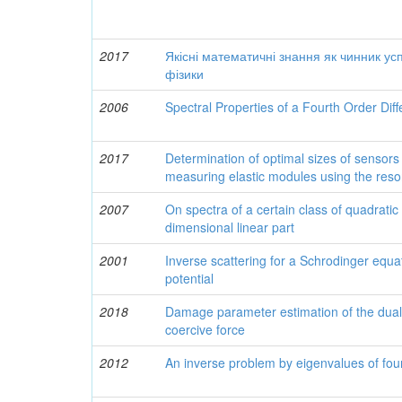
2017
Якісні математичні знання як чинник усп
фізики
2006
Spectral Properties of a Fourth Order Diff
2017
Determination of optimal sizes of senso
measuring elastic modules using the re
2007
On spectra of a certain class of quadratic
dimensional linear part
2001
Inverse scattering for a Schrodinger equ
potential
2018
Damage parameter estimation of the dual f
coercive force
2012
An inverse problem by eigenvalues of fou