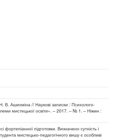
. В. Ашихміна // Наукові записки : Психолого-
леми мистецької освіти». – 2017. – № 1. – Ніжин :
 фортепіанної підготовки. Визначено сутність і
удента мистецько-педагогічного вишу є особливі