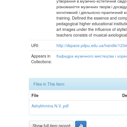
утворення в музично-естетичній свід
різноманіття музичних творів і досві
когнітивний і діяльнісно-практичний ко
training. Defined the essence and compo
pedagogical higher educational institut
art images under the influence of stylis
teachers consists of musical-axiological
URI:
http://dspace.pdpu.edu.ua/handle/123
Appears in
Кафедра музичного мистецтва і хоре
Collections:
Files in This Item:
File
De
Ashykhmina N.V..pdf
Show full item record