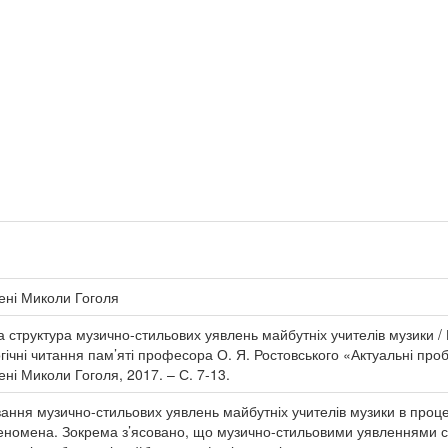
ені Миколи Гоголя
а структура музично-стильових уявлень майбутніх учителів музики / Н
огічні читання пам’яті професора О. Я. Ростовського «Актуальні проб
ні Миколи Гоголя, 2017. – С. 7-13.
ння музично-стильових уявлень майбутніх учителів музики в процесі
еномена. Зокрема з’ясовано, що музично-стильовими уявленнями ст