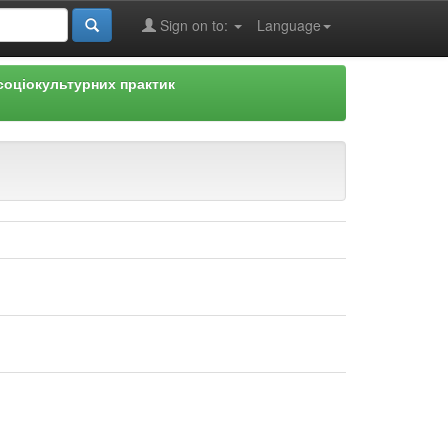
Sign on to:
Language
соціокультурних практик