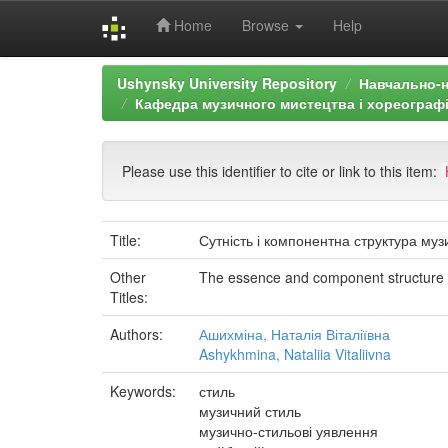
Home
Browse
Help
Skip
Ushynsky University Repository
Навчально-н
navigation
Кафедра музичного мистецтва і хореографі
Please use this identifier to cite or link to this item:
Title:
Сутність і компонентна структура муз
Other
The essence and component structure of
Titles:
Authors:
Ашихміна, Наталія Віталіївна
Ashykhmina, Nataliia Vitaliivna
Keywords:
стиль
музичний стиль
музично-стильові уявлення