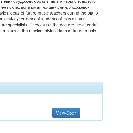
 певних художніх образів під впливом стильового
явлень складають музично-ціннісний, художньо-
yles ideas of future music teachers during the piano
usical-styles ideas of students of musical and
ture specialists. They cause the occurrence of certain
tructure of the musical-styles ideas of future music
View/Open