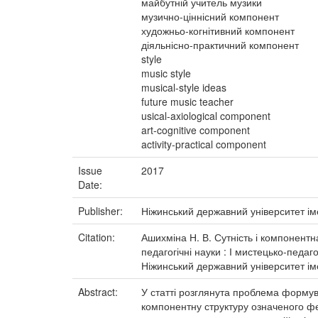
майбутній учитель музики
музично-ціннісний компонент
художньо-когнітивний компонент
діяльнісно-практичний компонент
style
music style
musical-style ideas
future music teacher
usical-axiological component
art-cognitive component
activity-practical component
Issue
2017
Date:
Publisher:
Ніжинський державний університет ім
Citation:
Ашихміна Н. В. Сутність і компонентн
педагогічні науки : І мистецько-педаг
Ніжинський державний університет іме
Abstract:
У статті розглянута проблема формува
компонентну структуру означеного ф