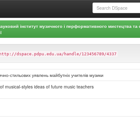
ауковий інститут музичного і перформативного мистецтва та 
ї
http://dspace.pdpu.edu.ua/handle/123456789/4337
ично-стильових уявлень майбутніх учителів музики
 musical-styles ideas of future music teachers