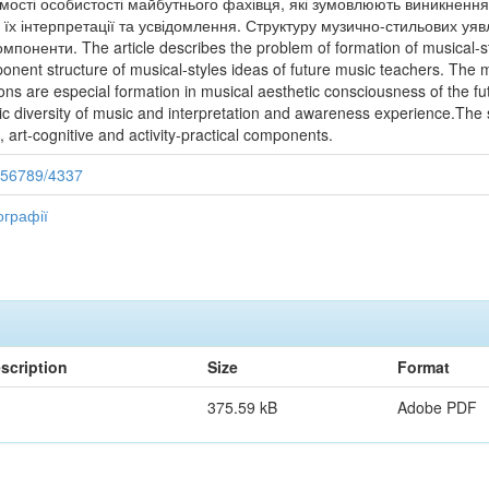
омості особистості майбутнього фахівця, які зумовлюють виникнення
ду їх інтерпретації та усвідомлення. Структуру музично-стильових у
мпоненти. The article describes the problem of formation of musical-st
nent structure of musical-styles ideas of future music teachers. The m
ions are especial formation in musical aesthetic consciousness of the fu
tic diversity of music and interpretation and awareness experience.The s
, art-cognitive and activity-practical components.
456789/4337
ографії
scription
Size
Format
375.59 kB
Adobe PDF