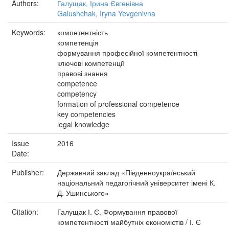
Authors:
Галущак, Ірина Євгенівна
Galushchak, Iryna Yevgenivna
Keywords:
компетентність
компетенція
формування професійної компетентності
ключові компетенції
правові знання
competence
competency
formation of professional competence
key competencies
legal knowledge
Issue
2016
Date:
Publisher:
Державний заклад «Південноукраїнський
національний педагогічний університет імені К.
Д. Ушинського»
Citation:
Галущак І. Є. Формування правової
компетентності майбутніх економістів / І. Є