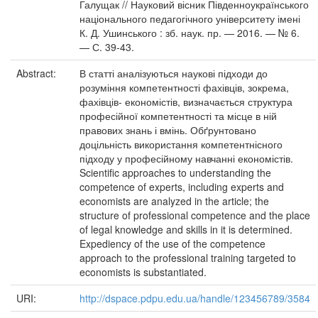
Галущак // Науковий вісник Південноукраїнського
національного педагогічного університету імені
К. Д. Ушинського : зб. наук. пр. — 2016. — № 6.
— С. 39-43.
Abstract:
В статті аналізуються наукові підходи до
розуміння компетентності фахівців, зокрема,
фахівців- економістів, визначається структура
професійної компетентності та місце в ній
правових знань і вмінь. Обґрунтовано
доцільність використання компетентнісного
підходу у професійному навчанні економістів.
Scientific approaches to understanding the
competence of experts, including experts and
economists are analyzed in the article; the
structure of professional competence and the place
of legal knowledge and skills in it is determined.
Expediency of the use of the competence
approach to the professional training targeted to
economists is substantiated.
URI:
http://dspace.pdpu.edu.ua/handle/123456789/3584