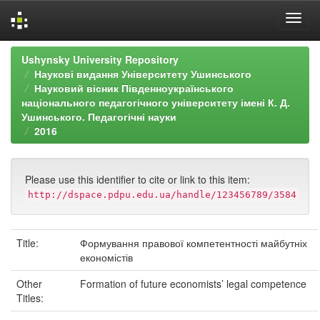
Skip
Ushynsky University Repository
navigation
Наукові видання Університету Ушинського
Науковий вісник Південноукраїнського
національного педагогічного університету імені К. Д.
Ушинського. Педагогічні науки
2016
Please use this identifier to cite or link to this item:
http://dspace.pdpu.edu.ua/handle/123456789/3584
Title:
Формування правової компетентності майбутніх
економістів
Other
Formation of future economists’ legal competence
Titles: