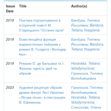
Issue
Title
Author(s)
Date
2019
Поетика портретування в
Бандура, Тетяна
історичній повісті М.
Йосипівна
;
Bandura,
Старицького "Останні орли"
Tetiana Yosypivna
2018
Екзистенційна функція
Бандура, Тетяна
мариністичних пейзажів у
Йосипівна
;
Bandura,
романі В. Голдінга «Володар
Tetiana Yosypivna
мух»
2019
Романи О. де Бальзака та І.
Horanska, Tetiana
Франка: єдність ідей та
Volodymyrivna
;
образів
Горанська, Тетяна
Володимирівна
2023
Художня рецепція образів
Горанська, Тетяна
драми-феєрії Лесі Українки
Володимирівна
;
«Лісова пісня» в ілюстраціях
Horanska, Tetiana
В. Єфименка
Volodymyrivna
;
Спасскова, Олена