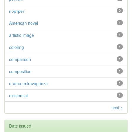
портрет
2
American novel
1
artistic image
1
coloring
1
comparison
1
composition
1
drama extravaganza
1
existential
1
next >
Date issued