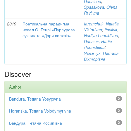
Павлівна
;
Spasskova, Olena
Pavlivna
2019
Поетикальна парадигма
Iaremchuk, Natalia
новел О. Генрі «Пурпурова
Viktorivna
;
Pavliuk,
сукня» та «Дари волхвів»
Nadiya Leonidivna
;
Павлюк, Надія
Леонідівна
;
Яремчук, Наталя
Вікторівна
Discover
Author
Bandura, Tetiana Yosypivna
2
Horanska, Tetiana Volodymyrivna
2
Бандура, Тетяна Йосипівна
2