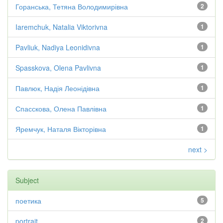
Горанська, Тетяна Володимирівна
2
Iaremchuk, Natalia Viktorivna
1
Pavliuk, Nadiya Leonidivna
1
Spasskova, Olena Pavlivna
1
Павлюк, Надія Леонідівна
1
Спасскова, Олена Павлівна
1
Яремчук, Наталя Вікторівна
1
next >
Subject
поетика
5
portrait
2