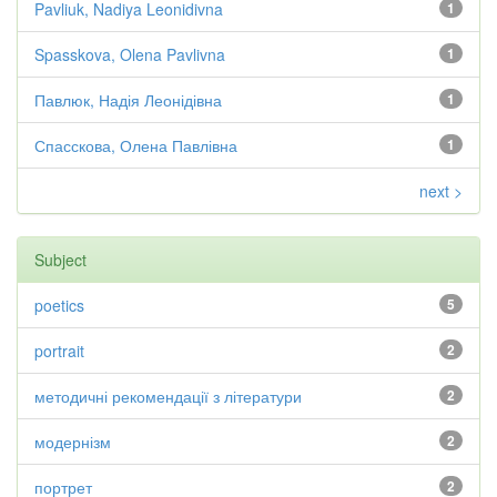
Pavliuk, Nadiya Leonidivna
1
Spasskova, Olena Pavlivna
1
Павлюк, Надія Леонідівна
1
Спасскова, Олена Павлівна
1
next >
Subject
poetics
5
portrait
2
методичні рекомендації з літератури
2
модернізм
2
портрет
2