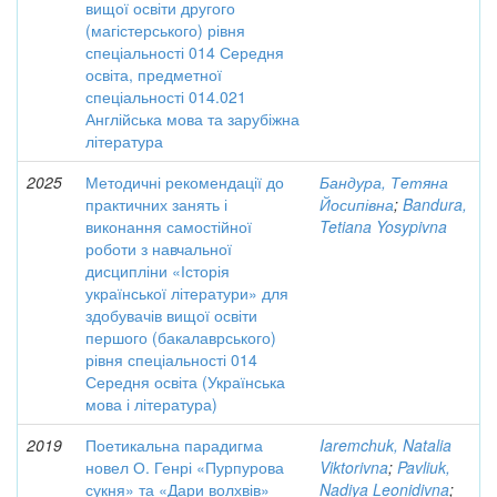
вищої освіти другого
(магістерського) рівня
спеціальності 014 Середня
освіта, предметної
спеціальності 014.021
Англійська мова та зарубіжна
література
2025
Методичні рекомендації до
Бандура, Тетяна
практичних занять і
Йосипівна
;
Bandura,
виконання самостійної
Tetiana Yosypivna
роботи з навчальної
дисципліни «Історія
української літератури» для
здобувачів вищої освіти
першого (бакалаврського)
рівня спеціальності 014
Середня освіта (Українська
мова і література)
2019
Поетикальна парадигма
Iaremchuk, Natalia
новел О. Генрі «Пурпурова
Viktorivna
;
Pavliuk,
сукня» та «Дари волхвів»
Nadiya Leonidivna
;