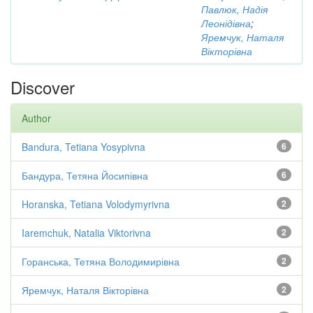
Павлюк, Надія
Леонідівна
;
Яремчук, Наталя
Вікторівна
Discover
Author
Bandura, Tetiana Yosypivna
6
Бандура, Тетяна Йосипівна
6
Horanska, Tetiana Volodymyrivna
2
Iaremchuk, Natalia Viktorivna
2
Горанська, Тетяна Володимирівна
2
Яремчук, Наталя Вікторівна
2