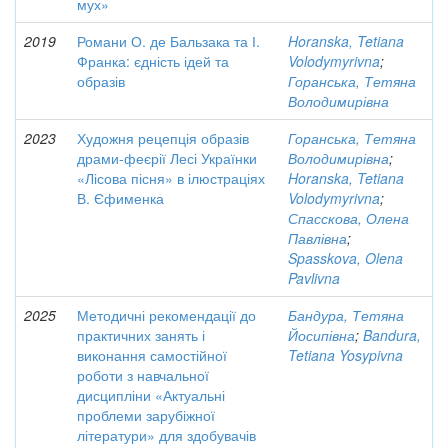
мух»
2019
Романи О. де Бальзака та І.
Horanska, Tetiana
Франка: єдність ідей та
Volodymyrivna
;
образів
Горанська, Тетяна
Володимирівна
2023
Художня рецепція образів
Горанська, Тетяна
драми-феєрії Лесі Українки
Володимирівна
;
«Лісова пісня» в ілюстраціях
Horanska, Tetiana
В. Єфименка
Volodymyrivna
;
Спасскова, Олена
Павлівна
;
Spasskova, Olena
Pavlivna
2025
Методичні рекомендації до
Бандура, Тетяна
практичних занять і
Йосипівна
;
Bandura,
виконання самостійної
Tetiana Yosypivna
роботи з навчальної
дисципліни «Актуальні
проблеми зарубіжної
літератури» для здобувачів