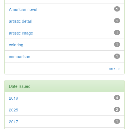
American novel
1
artistic detail
1
artistic image
1
coloring
1
comparison
1
next >
Date issued
2019
4
2025
2
2017
1