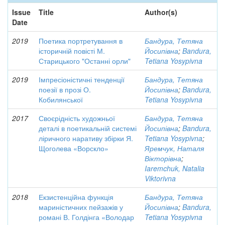
Issue
Title
Author(s)
Date
2019
Поетика портретування в
Бандура, Тетяна
історичній повісті М.
Йосипівна
;
Bandura,
Старицького "Останні орли"
Tetiana Yosypivna
2019
Імпресіоністичні тенденції
Бандура, Тетяна
поезії в прозі О.
Йосипівна
;
Bandura,
Кобилянської
Tetiana Yosypivna
2017
Своєрідність художньої
Бандура, Тетяна
деталі в поетикальній системі
Йосипівна
;
Bandura,
ліричного наративу збірки Я.
Tetiana Yosypivna
;
Щоголева «Ворскло»
Яремчук, Наталя
Вікторівна
;
Iaremchuk, Natalia
Viktorivna
2018
Екзистенційна функція
Бандура, Тетяна
мариністичних пейзажів у
Йосипівна
;
Bandura,
романі В. Голдінга «Володар
Tetiana Yosypivna