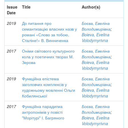
Issue
Title
Author(s)
Date
2019
До питання про
Боєва, Евеліна
семантизацію власних назв у
Володимирівна
;
романі «Слово за тобою,
Boieva, Evelina
Сталіне!» В. Винниченка
Volodymyrivna
2017
Оніми світового культурного
Боєва, Евеліна
кола у поетичних творах М.
Володимирівна
;
Зерова
Boieva, Evelina
Volodymyrivna
2019
Функційна епістема
Боєва, Евеліна
заголовчих комплексів у
Володимирівна
;
художньому мовленні Ольги
Boieva, Evelina
Кобилянської
Volodymyrivna
2017
Функційна парадигма
Боєва, Евеліна
антропонімів у повісті
Володимирівна
;
"Морітурі" І. Багряного
Boieva, Evelina
Volodymyrivna