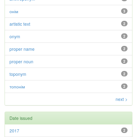
онім
3
artistic text
2
onym
2
proper name
2
proper noun
2
toponym
2
топонім
2
next >
Date issued
2017
2