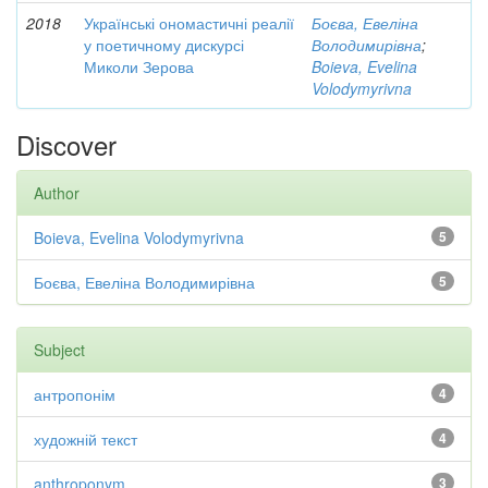
2018
Українські ономастичні реалії
Боєва, Евеліна
у поетичному дискурсі
Володимирівна
;
Миколи Зерова
Boieva, Evelina
Volodymyrivna
Discover
Author
Boieva, Evelina Volodymyrivna
5
Боєва, Евеліна Володимирівна
5
Subject
антропонім
4
художній текст
4
anthroponym
3