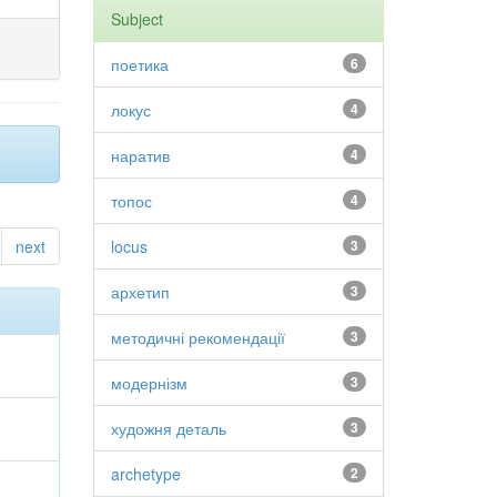
Subject
поетика
6
локус
4
наратив
4
топос
4
next
locus
3
архетип
3
методичні рекомендації
3
модернізм
3
художня деталь
3
archetype
2