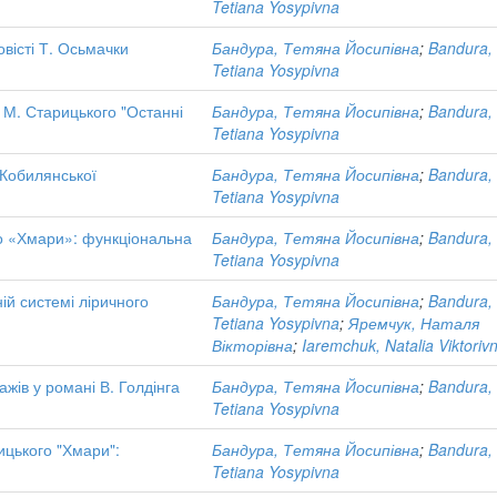
Tetiana Yosypivna
овісті Т. Осьмачки
Бандура, Тетяна Йосипівна
;
Bandura,
Tetiana Yosypivna
і М. Старицького "Останні
Бандура, Тетяна Йосипівна
;
Bandura,
Tetiana Yosypivna
. Кобилянської
Бандура, Тетяна Йосипівна
;
Bandura,
Tetiana Yosypivna
го «Хмари»: функціональна
Бандура, Тетяна Йосипівна
;
Bandura,
Tetiana Yosypivna
ій системі ліричного
Бандура, Тетяна Йосипівна
;
Bandura,
Tetiana Yosypivna
;
Яремчук, Наталя
Вікторівна
;
Iaremchuk, Natalia Viktoriv
жів у романі В. Голдінга
Бандура, Тетяна Йосипівна
;
Bandura,
Tetiana Yosypivna
вицького "Хмари":
Бандура, Тетяна Йосипівна
;
Bandura,
Tetiana Yosypivna