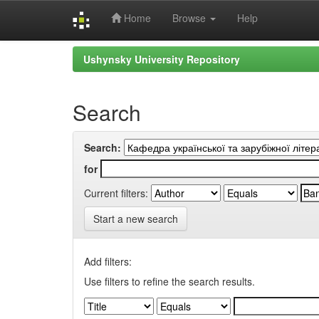
Home
Browse
Help
Skip
Ushynsky University Repository
navigation
Search
Search:
for
Current filters:
Start a new search
Add filters:
Use filters to refine the search results.