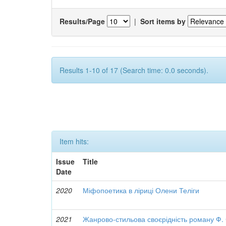
Results/Page
|
Sort items by
Results 1-10 of 17 (Search time: 0.0 seconds).
Item hits:
Issue
Title
Date
2020
Міфопоетика в ліриці Олени Теліги
2021
Жанрово-стильова своєрідність роману Ф.