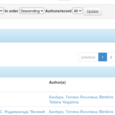
In order
Authors/record
previous
1
2
Author(s)
Бандура, Тетяна Йосипівна
;
Bandura,
Tetiana Yosypivna
 С. Фіцджеральда "Великий
Бандура, Тетяна Йосипівна
;
Bandura,