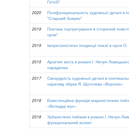
Гетсбі"
2020
Поліфункціональність художньої деталі в п
"Старший боярин"
2019
Поетика портретування в історичній повіст
орли"
2019
Імпресіоністичні тенденції поезії в прозі О
2015
Архетип міста в романі І. Нечуя-Левицько
парадигма
2017
Своєрідність художньої деталі в поетикальн
наративу збірки Я. Щоголева «Ворскло»
2018
Екзистенційна функція мариністичних пейза
«Володар мух»
2018
Урбаністичні пейзажі в романі І. Нечуя-Ле
функціональний аспект