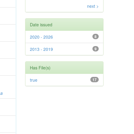
next >
Date issued
2020 - 2026
8
2013 - 2019
9
Has File(s)
true
17
na