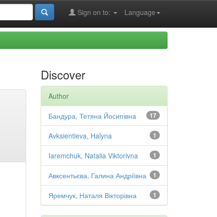
Sign on to:
Language
Discover
Author
Бандура, Тетяна Йосипівна
17
Avksientieva, Halyna
1
Iaremchuk, Natalia Viktorivna
1
Авксентьєва, Галина Андріївна
1
Яремчук, Наталя Вікторівна
1