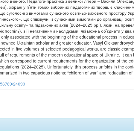
ького вченого, Педагога-практика з великої літери – Василя Олексан
тей), зібрані у п’яти томах вибраних педагогічних творів, є класичн
 що суголосні з вимогами сучасного освітньо-виховного простору Укр
линського», що співзвучні із сучасними вимогами до організації осві
ільну освіту» та підзаконних актів (2024–2025 рр.), який, на преве
 поспіль), з її негативними наслідками, які можна об’єднати у два є
only associated with the beginning of the educational process in educat
enowned Ukrainian scholar and greater educator, Vasyl Oleksandrovych 
 collected in five volumes of selected pedagogical works, are classic ex
full of requirements of the modern educational space of Ukraine. It ca
hich correspond to current requirements for the organization of the ed
ulations (2024–2025). Unfortunately, this process unfolds in the context 
arized in two capacious notions: “children of war” and “education of 
3456789/24090