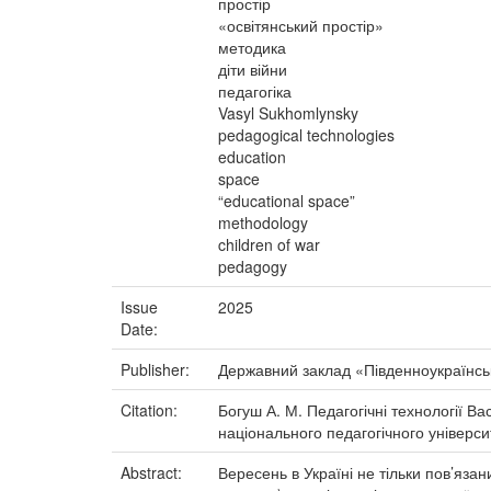
простір
«освітянський простір»
методика
діти війни
педагогіка
Vasyl Sukhomlynsky
pedagogical technologies
education
space
“educational space”
methodology
children of war
pedagogy
Issue
2025
Date:
Publisher:
Державний заклад «Південноукраїнськ
Citation:
Богуш А. М. Педагогічні технології В
національного педагогічного університ
Abstract:
Вересень в Україні не тільки пов’яза