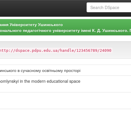
ання Університету Ушинського
нального педагогічного університету імені К. Д. Ушинського. 
http://dspace.pdpu.edu.ua/handle/123456789/24090
инського в сучасному освітньому просторі
homlynskyi in the modern educational space