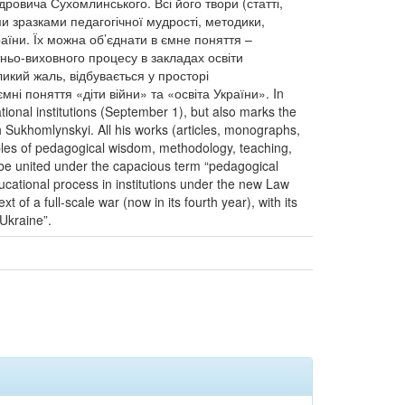
дровича Сухомлинського. Всі його твори (статті,
ими зразками педагогічної мудрості, методики,
аїни. Їх можна об’єднати в ємне поняття –
тньо-виховного процесу в закладах освіти
ликий жаль, відбувається у просторі
мні поняття «діти війни» та «освіта України». In
ional institutions (September 1), but also marks the
Sukhomlynskyi. All his works (articles, monographs,
amples of pedagogical wisdom, methodology, teaching,
n be united under the capacious term “pedagogical
ucational process in institutions under the new Law
of a full-scale war (now in its fourth year), with its
Ukraine”.