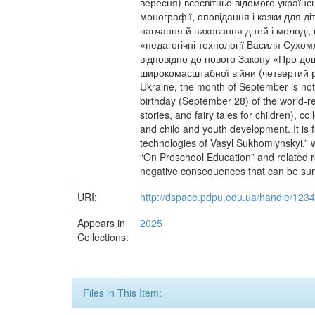
вересня) всесвітньо відомого українс
монографії, оповідання і казки для ді
навчання й виховання дітей і молоді,
«педагогічні технології Василя Сухом
відповідно до нового Закону «Про дошк
широкомасштабної війни (четвертий рік
Ukraine, the month of September is not 
birthday (September 28) of the world-r
stories, and fairy tales for children),
and child and youth development. It is 
technologies of Vasyl Sukhomlynskyi,” w
“On Preschool Education” and related reg
negative consequences that can be summ
URI:
http://dspace.pdpu.edu.ua/handle/12
Appears in
2025
Collections:
Files in This Item: