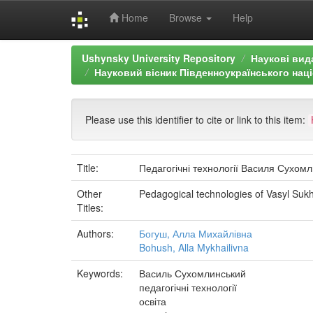
Home
Browse
Help
Skip
Ushynsky University Repository
Наукові вид
navigation
Науковий вісник Південноукраїнського націо
Please use this identifier to cite or link to this item:
Title:
Педагогічні технології Василя Сухомл
Other
Pedagogical technologies of Vasyl Suk
Titles:
Authors:
Богуш, Алла Михайлівна
Bohush, Alla Mykhailivna
Keywords:
Василь Сухомлинський
педагогічні технології
освіта