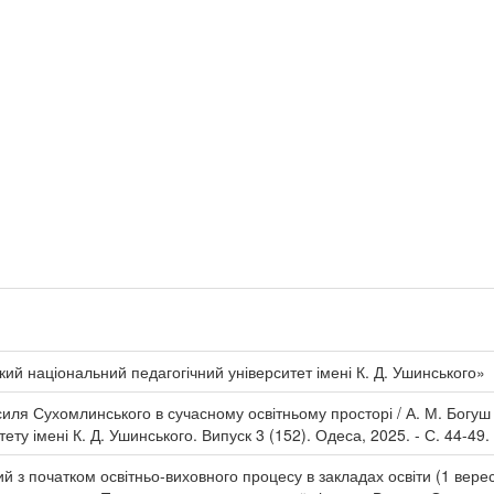
ий національний педагогічний університет імені К. Д. Ушинського»
асиля Сухомлинського в сучасному освітньому просторі / А. М. Богуш
ету імені К. Д. Ушинського. Випуск 3 (152). Одеса, 2025. - С. 44-49.
ний з початком освітньо-виховного процесу в закладах освіти (1 вер