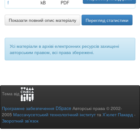
f
kB
PDF
Показати повний опис матеріалу
Перегляд статистики
Усі матеріали в архіві електронних ресурсів захищені
авторським правом, всі права збережені.
Тема від
Програмне забезпечення DSpace
Авторські права © 2002-
2005
Массачусетський технологічний інститут
та
Х’юлет Пакард
-
Зворотний зв’язок