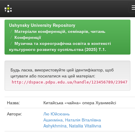
Skip
Ushynsky University Repository
navigation
Матеріали конференцій, семінарів, читань
Конференції
Музична та хореографічна освіта в контексті
культурного розвитку суспільства (2025) Т.1.
Будь ласка, використовуйте цей ідентифікатор, щоб
цитувати або посилатися на цей матеріал:
http://dspace.pdpu.edu.ua/handle/123456789/23947
Назва:
Китайська «чайна» опера Хуанмейсі
Автори:
Лю Юйсюань
Ашихміна, Наталія Віталіївна
Ashykhmina, Nataliia Vitaliivna