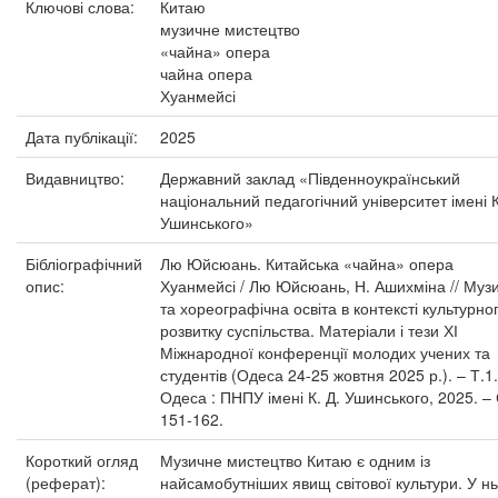
Ключові слова:
Китаю
музичне мистецтво
«чайна» опера
чайна опера
Хуанмейсі
Дата публікації:
2025
Видавництво:
Державний заклад «Південноукраїнський
національний педагогічний університет імені К
Ушинського»
Бібліографічний
Лю Юйсюань. Китайська «чайна» опера
опис:
Хуанмейсі / Лю Юйсюань, Н. Ашихміна // Муз
та хореографічна освіта в контексті культурно
розвитку суспільства. Матеріали і тези ХІ
Міжнародної конференції молодих учених та
студентів (Одеса 24-25 жовтня 2025 р.). – Т.1.
Одеса : ПНПУ імені К. Д. Ушинського, 2025. – 
151-162.
Короткий огляд
Музичне мистецтво Китаю є одним із
(реферат):
найсамобутніших явищ світової культури. У н