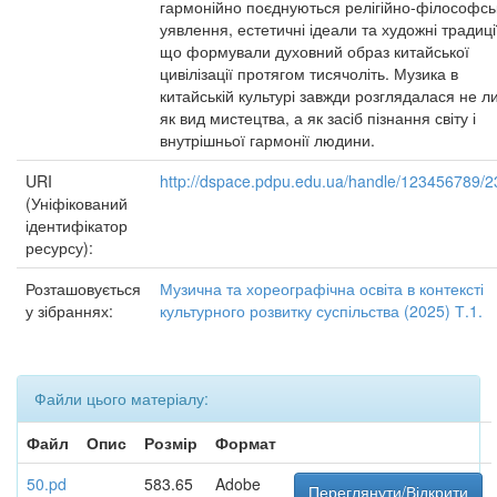
гармонійно поєднуються релігійно-філософсь
уявлення, естетичні ідеали та художні традиці
що формували духовний образ китайської
цивілізації протягом тисячоліть. Музика в
китайській культурі завжди розглядалася не 
як вид мистецтва, а як засіб пізнання світу і
внутрішньої гармонії людини.
URI
http://dspace.pdpu.edu.ua/handle/123456789/
(Уніфікований
ідентифікатор
ресурсу):
Розташовується
Музична та хореографічна освіта в контексті
у зібраннях:
культурного розвитку суспільства (2025) Т.1.
Файли цього матеріалу:
Файл
Опис
Розмір
Формат
50.pd
583.65
Adobe
Переглянути/Відкрити