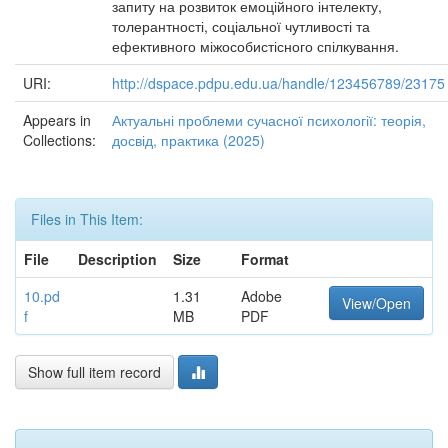
запиту на розвиток емоційного інтелекту,
толерантності, соціальної чутливості та
ефективного міжособистісного спілкування.
URI:
http://dspace.pdpu.edu.ua/handle/123456789/23175
Appears in
Актуальні проблеми сучасної психології: теорія,
Collections:
досвід, практика (2025)
Files in This Item:
File
Description
Size
Format
10.pd
1.31
Adobe
View/Open
f
MB
PDF
Show full item record