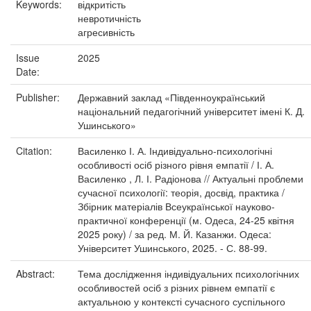
Keywords:
відкритість
невротичність
агресивність
Issue
2025
Date:
Publisher:
Державний заклад «Південноукраїнський
національний педагогічний університет імені К. Д.
Ушинського»
Citation:
Василенко І. А. Індивідуально-психологічні
особливості осіб різного рівня емпатії / І. А.
Василенко , Л. І. Радіонова // Актуальні проблеми
сучасної психології: теорія, досвід, практика /
Збірник матеріалів Всеукраїнської науково-
практичної конференції (м. Одеса, 24-25 квітня
2025 року) / за ред. М. Й. Казанжи. Одеса:
Університет Ушинського, 2025. - С. 88-99.
Abstract:
Тема дослідження індивідуальних психологічних
особливостей осіб з різних рівнем емпатії є
актуальною у контексті сучасного суспільного