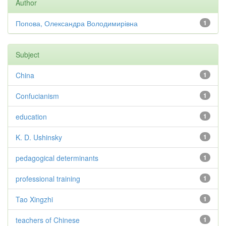
Author
Попова, Олександра Володимирівна
1
Subject
China
1
Confucianism
1
education
1
K. D. Ushinsky
1
pedagogical determinants
1
professional training
1
Tao Xingzhi
1
teachers of Chinese
1