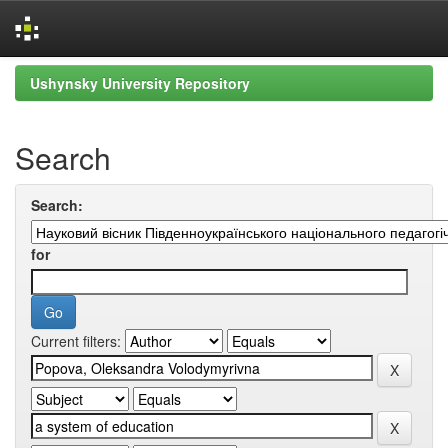
Skip
Ushynsky University Repository
navigation
Search
Search:
for
Current filters: