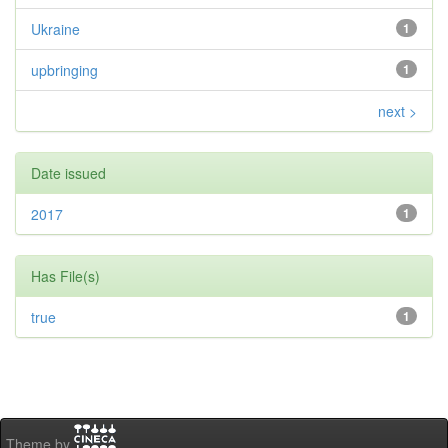
Ukraine
1
upbringing
1
next >
Date issued
2017
1
Has File(s)
true
1
Theme by