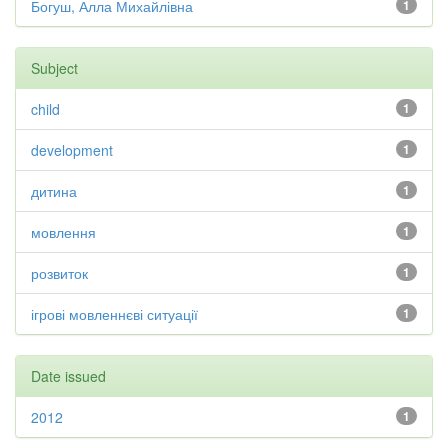
Богуш, Алла Михайлівна
1
Subject
child
1
development
1
дитина
1
мовлення
1
розвиток
1
ігрові мовленнєві ситуації
1
Date issued
2012
1