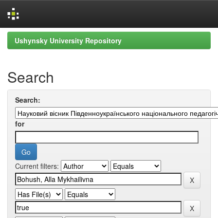
Skip
Ushynsky University Repository
navigation
Search
Search:
for
Current filters: