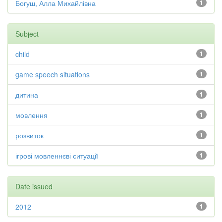
Богуш, Алла Михайлівна
1
Subject
child
1
game speech situations
1
дитина
1
мовлення
1
розвиток
1
ігрові мовленнєві ситуації
1
Date issued
2012
1