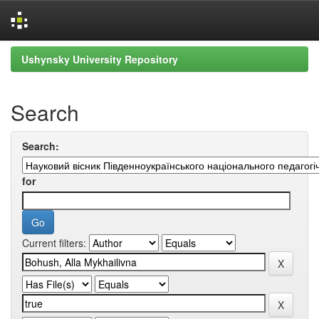
Skip
Ushynsky University Repository
navigation
Search
Search:
for
Current filters: