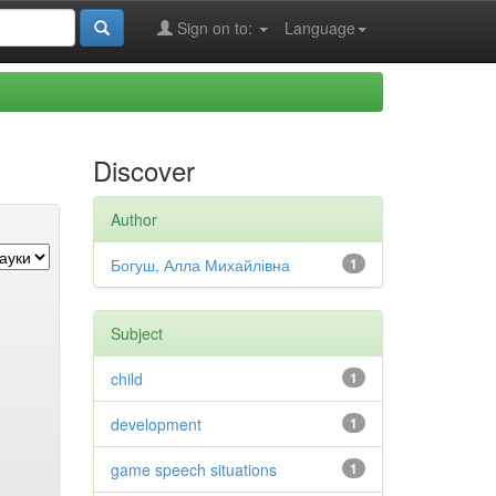
Sign on to:
Language
Discover
Author
Богуш, Алла Михайлівна
1
Subject
child
1
development
1
game speech situations
1