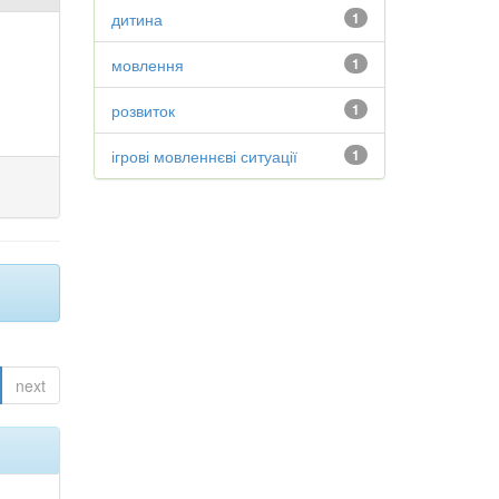
дитина
1
мовлення
1
розвиток
1
ігрові мовленнєві ситуації
1
next