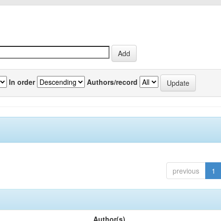
In order
Authors/record
previous
1
Author(s)