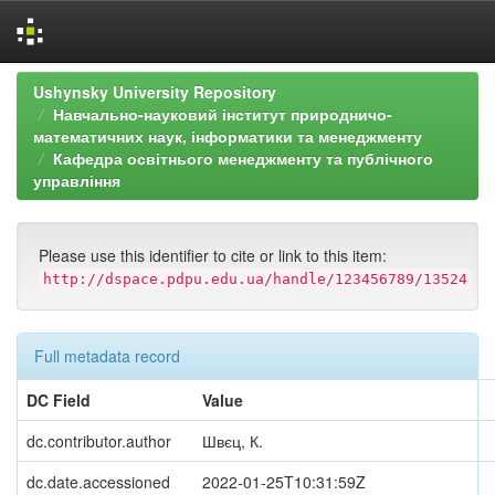
Skip
Ushynsky University Repository
navigation
Навчально-науковий інститут природничо-
математичних наук, інформатики та менеджменту
Кафедра освітнього менеджменту та публічного
управління
Please use this identifier to cite or link to this item:
http://dspace.pdpu.edu.ua/handle/123456789/13524
Full metadata record
DC Field
Value
dc.contributor.author
Швєц, К.
dc.date.accessioned
2022-01-25T10:31:59Z