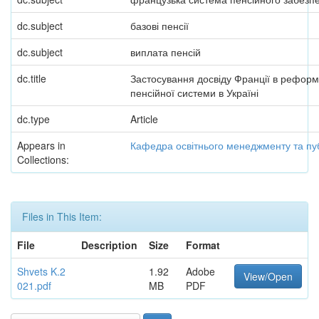
dc.subject
базові пенсії
dc.subject
виплата пенсій
dc.title
Застосування досвіду Франції в реформ
пенсійної системи в Україні
dc.type
Article
Appears in
Кафедра освітнього менеджменту та пуб
Collections:
Files in This Item:
File
Description
Size
Format
Shvets K.2
1.92
Adobe
View/Open
021.pdf
MB
PDF