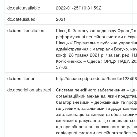
dc.date.available
2022-01-25T10:31:59Z
dc.date.issued
2021
dc.identifier.citation
Швєц К. Застосування досвіду Франції в
реформуванні пенсійної системи в Україн
Швєць // Порівняльне публічне управлін
адміністрування : матеріали Всеукр. нау
конф. 28 травня 2021 р. / за заг. ред. Н
Колісніченко. – Одеса : ОРІДУ НАДУ, 20
57-62.
dc.identifier.uri
http://dspace.pdpu.edu.ua/handle/12345
dc.description.abstract
Система пенсійного забезпечення – це
організаційний механізм, який предста
багаторівневими – державними та проф
галузевими, загальними та додатковими
загальнонаціональними та обов’язкови
схемами страхування. Це проявляється 
що при збереженні державного регулю
солідарної системи пенсійного забезпе