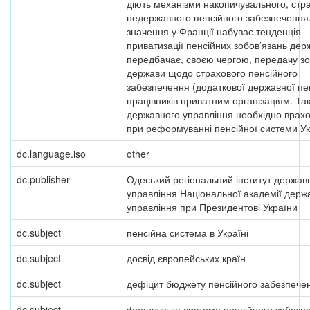
діють механізми накопичувального, стр
недержавного пенсійного забезпечення
значення у Франції набуває тенденція
приватизації пенсійних зобов’язань дер
передбачає, своєю чергою, передачу зо
держави щодо страхового пенсійного
забезпечення (додаткової державної пен
працівників приватним організаціям. Та
державного управління необхідно врах
при реформуванні пенсійної системи Ук
dc.language.iso
other
dc.publisher
Одеський регіональний інститут держав
управління Національної академії держ
управління при Президентові України
dc.subject
пенсійна система в Україні
dc.subject
досвід європейських країн
dc.subject
дефіцит бюджету пенсійного забезпече
dc.subject
французька система пенсійного забезп