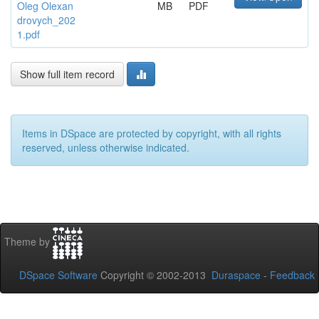
Oleg Olexan
MB
PDF
drovych_202
1.pdf
Show full item record
Items in DSpace are protected by copyright, with all rights
reserved, unless otherwise indicated.
Theme by
DSpace Software
Copyright © 2002-2013
Duraspace
-
Feedback