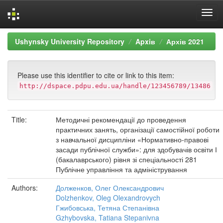
Skip
Ushynsky University Repository
Apxiв
Архів 2021
navigation
Please use this identifier to cite or link to this item:
http://dspace.pdpu.edu.ua/handle/123456789/13486
Title:
Методичні рекомендації до проведення
практичних занять, організації самостійної роботи
з навчальної дисципліни «Нормативно-правові
засади публічної служби»: для здобувачів освіти І
(бакалаврського) рівня зі спеціальності 281
Публічне управління та адміністрування
Authors:
Долженков, Олег Олександрович
Dolzhenkov, Oleg Olexandrovych
Гжибовська, Тетяна Степанівна
Gzhybovska, Tatiana Stepanivna