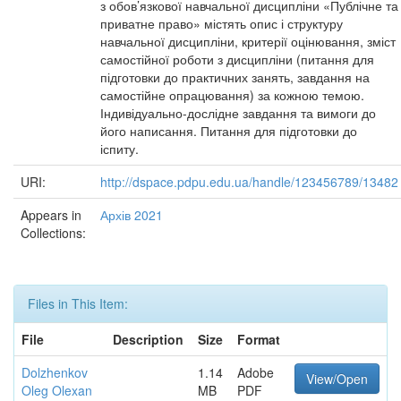
з обов’язкової навчальної дисципліни «Публічне та
приватне право» містять опис і структуру
навчальної дисципліни, критерії оцінювання, зміст
самостійної роботи з дисципліни (питання для
підготовки до практичних занять, завдання на
самостійне опрацювання) за кожною темою.
Індивідуально-дослідне завдання та вимоги до
його написання. Питання для підготовки до
іспиту.
URI:
http://dspace.pdpu.edu.ua/handle/123456789/13482
Appears in
Архів 2021
Collections:
Files in This Item:
File
Description
Size
Format
Dolzhenkov
1.14
Adobe
View/Open
Oleg Olexan
MB
PDF