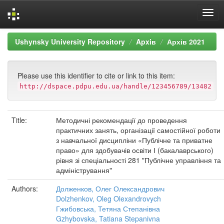
Skip
Ushynsky University Repository
Apxiв
Архів 2021
navigation
Please use this identifier to cite or link to this item:
http://dspace.pdpu.edu.ua/handle/123456789/13482
Title:
Методичні рекомендації до проведення
практичних занять, організації самостійної роботи
з навчальної дисципліни «Публічне та приватне
право» для здобувачів освіти І (бакалаврського)
рівня зі спеціальності 281 "Публічне управління та
адміністрування"
Authors:
Долженков, Олег Олександрович
Dolzhenkov, Oleg Olexandrovych
Гжибовська, Тетяна Степанівна
Gzhybovska, Tatiana Stepanivna