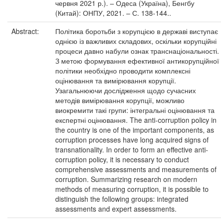
червня 2021 р.). – Одеса (Україна), Бенгбу
(Китай): ОНПУ, 2021. – С. 138-144..
Abstract:
Політика боротьби з корупцією в державі виступає
однією із важливих складових, оскільки корупційні
процеси давно набули ознак транснаціональності.
З метою формування ефективної антикорупційної
політики необхідно проводити комплексні
оцінювання та вимірювання корупції.
Узагальнюючи дослідження щодо сучасних
методів вимірювання корупції, можливо
виокремити такі групи: інтегральні оцінювання та
експертні оцінювання. The anti-corruption policy in
the country is one of the important components, as
corruption processes have long acquired signs of
transnationality. In order to form an effective anti-
corruption policy, it is necessary to conduct
comprehensive assessments and measurements of
corruption. Summarizing research on modern
methods of measuring corruption, it is possible to
distinguish the following groups: integrated
assessments and expert assessments.