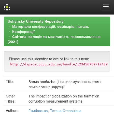
Skip
Ushynsky University Repository
navigation
Матеріали конференцій, семінарів, читань
Конференції
Світова ізоляція як можливість переосмислення
(2021)
Please use this identifier to cite or link to this item:
http://dspace.pdpu.edu.ua/handle/123456789/12489
Title:
Вплив глобалізації на формування системи
вимірювання корупції
Other
The impact of globalization on the formation
Titles:
corruption measurement systems
Authors:
Гжибовська, Тетяна Степанівна