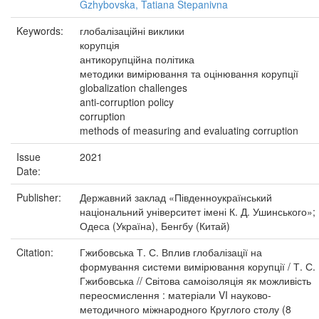
Gzhybovska, Tatiana Stepanivna
Keywords:
глобалізаційні виклики
корупція
антикорупційна політика
методики вимірювання та оцінювання корупції
globalization challenges
anti-corruption policy
corruption
methods of measuring and evaluating corruption
Issue
2021
Date:
Publisher:
Державний заклад «Південноукраїнський
національний університет імені К. Д. Ушинського»;
Одеса (Україна), Бенгбу (Китай)
Citation:
Гжибовська Т. С. Вплив глобалізації на
формування системи вимірювання корупції / Т. С.
Гжибовська // Світова самоізоляція як можливість
переосмислення : матеріали VI науково-
методичного міжнародного Круглого столу (8