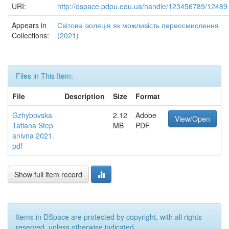
URI:
http://dspace.pdpu.edu.ua/handle/123456789/12489
Appears in
Світова ізоляція як можливість переосмислення
Collections:
(2021)
Files in This Item:
File
Description
Size
Format
Gzhybovska
2.12
Adobe
View/Open
Tatiana Step
MB
PDF
anivna 2021.
pdf
Show full item record
Items in DSpace are protected by copyright, with all rights
reserved, unless otherwise indicated.