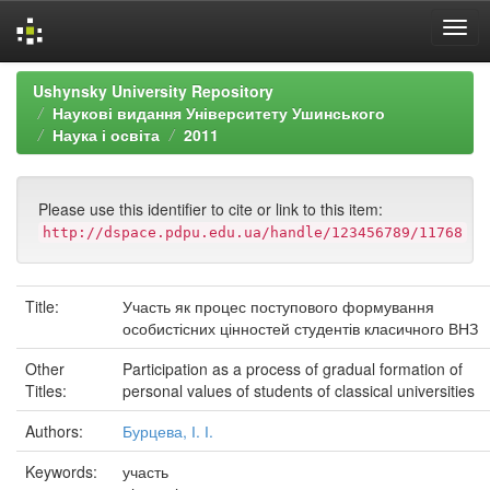
Skip
Ushynsky University Repository
navigation
Наукові видання Університету Ушинського
Наука і освіта
2011
Please use this identifier to cite or link to this item:
http://dspace.pdpu.edu.ua/handle/123456789/11768
Title:
Участь як процес поступового формування
особистісних цінностей студентів класичного ВНЗ
Other
Participation as a process of gradual formation of
Titles:
personal values ​​of students of classical universities
Authors:
Бурцева, І. І.
Keywords:
участь