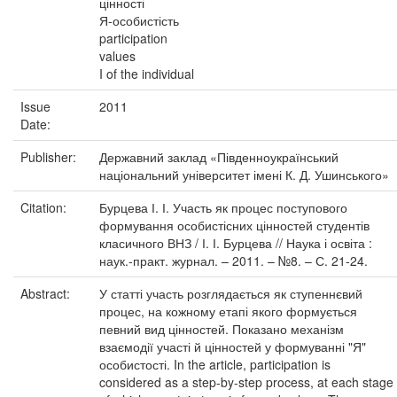
цінності
Я-особистість
participation
values
I of the individual
Issue
2011
Date:
Publisher:
Державний заклад «Південноукраїнський
національний університет імені К. Д. Ушинського»
Citation:
Бурцева І. І. Участь як процес поступового
формування особистісних цінностей студентів
класичного ВНЗ / І. І. Бурцева // Наука і освіта :
наук.-практ. журнал. – 2011. – №8. – С. 21-24.
Abstract:
У статті участь розглядається як ступеннєвий
процес, на кожному етапі якого формується
певний вид цінностей. Показано механізм
взаємодії участі й цінностей у формуванні "Я"
особистості. In the article, participation is
considered as a step-by-step process, at each stage