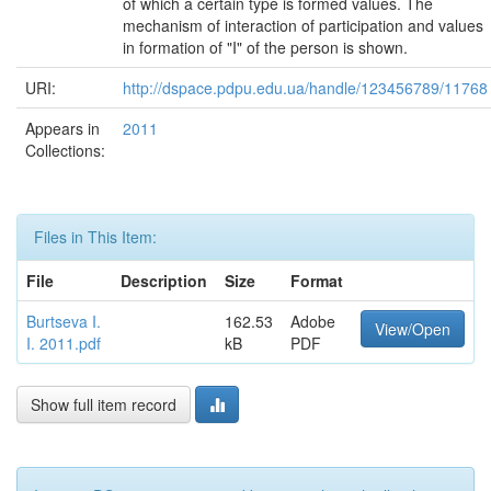
of which a certain type is formed values. The
mechanism of interaction of participation and values ​​
in formation of "I" of the person is shown.
URI:
http://dspace.pdpu.edu.ua/handle/123456789/11768
Appears in
2011
Collections:
Files in This Item:
File
Description
Size
Format
Burtseva I.
162.53
Adobe
View/Open
I. 2011.pdf
kB
PDF
Show full item record