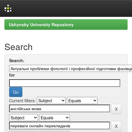
Skip
Ushynsky University Repository
navigation
Search
Search:
for
Current filters: