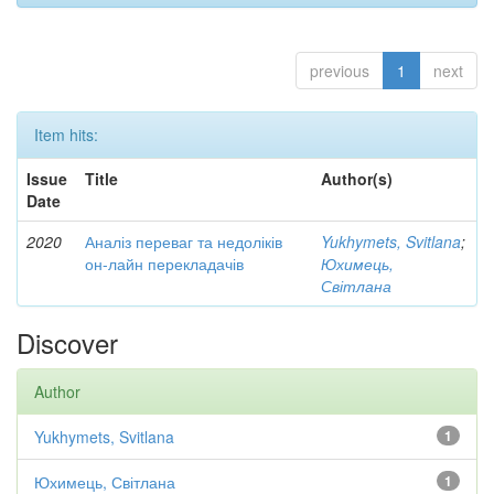
previous
1
next
Item hits:
Issue
Title
Author(s)
Date
2020
Аналіз переваг та недоліків
Yukhymets, Svitlana
;
он-лайн перекладачів
Юхимець,
Світлана
Discover
Author
Yukhymets, Svitlana
1
Юхимець, Світлана
1