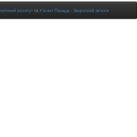
огічний інститут
та
Х’юлет Пакард
-
Зворотний зв’язок