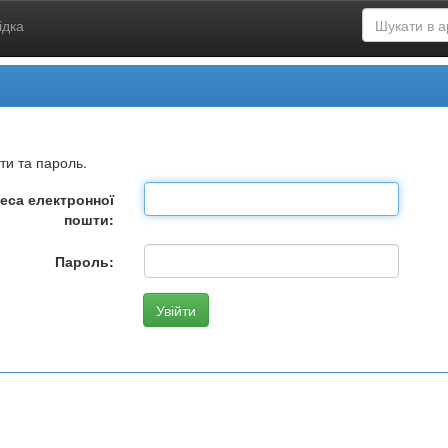
ідка
ти та пароль.
еса електронної
пошти:
Пароль: