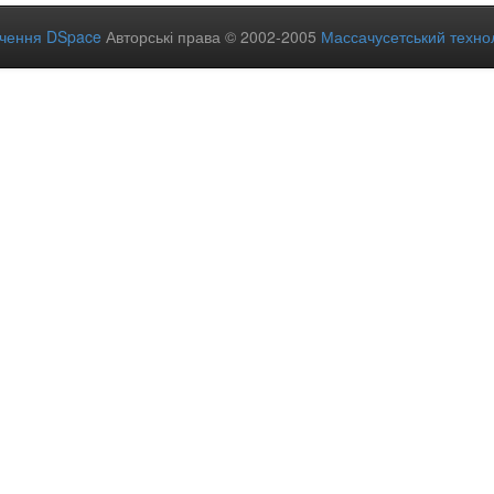
ечення DSpace
Авторські права © 2002-2005
Массачусетський технол