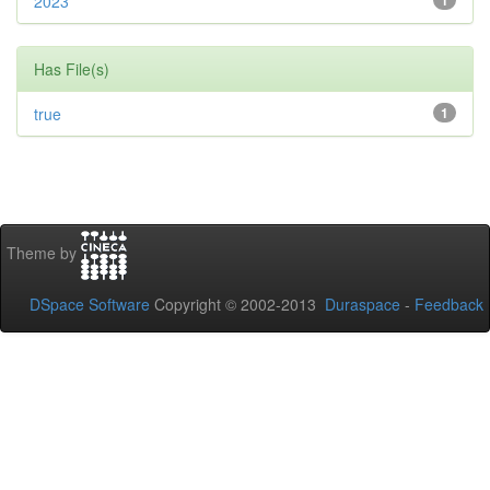
2023
1
Has File(s)
true
1
Theme by
DSpace Software
Copyright © 2002-2013
Duraspace
-
Feedback