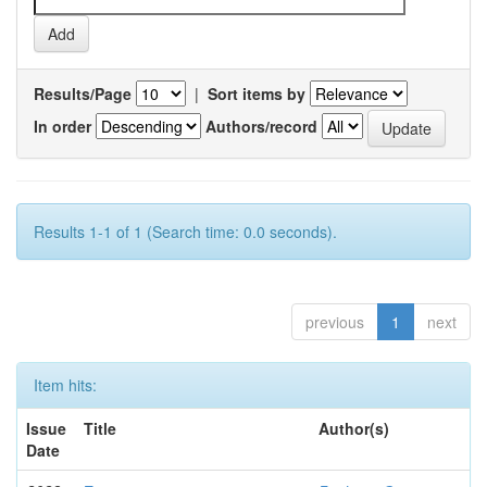
Results/Page
|
Sort items by
In order
Authors/record
Results 1-1 of 1 (Search time: 0.0 seconds).
previous
1
next
Item hits:
Issue
Title
Author(s)
Date