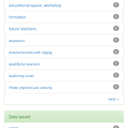
educational space, workshop
1
formation
1
future teachers
1
воркшоп
1
компетентнісний підхід
1
майбутні вчителі
1
майстер-клас
1
Нова українська школа.
1
next >
Date issued