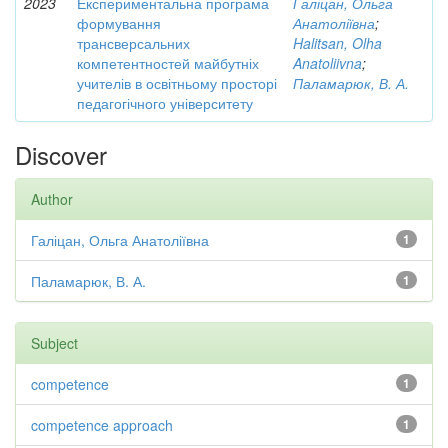
2023
Експериментальна програма
Галіцан, Ольга
формування
Анатоліївна
;
трансверсальних
Halitsan, Olha
компетентностей майбутніх
Anatoliivna
;
учителів в освітньому просторі
Паламарюк, В. А.
педагогічного університету
Discover
Author
Галіцан, Ольга Анатоліївна
1
Паламарюк, В. А.
1
Subject
competence
1
competence approach
1