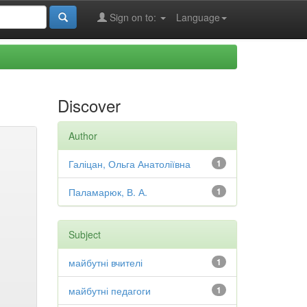
Sign on to:
Language
Discover
Author
Галіцан, Ольга Анатоліївна
1
Паламарюк, В. А.
1
Subject
майбутні вчителі
1
майбутні педагоги
1