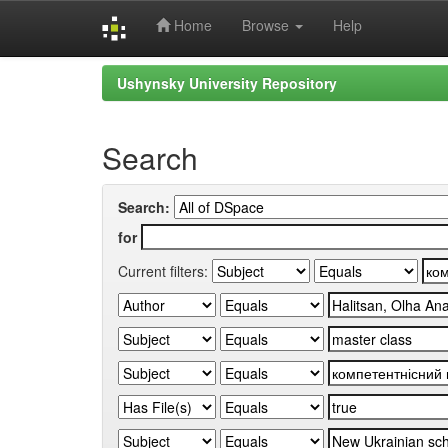
Home
Browse
Help
Skip
Ushynsky University Repository
navigation
Search
Search:
for
Current filters: