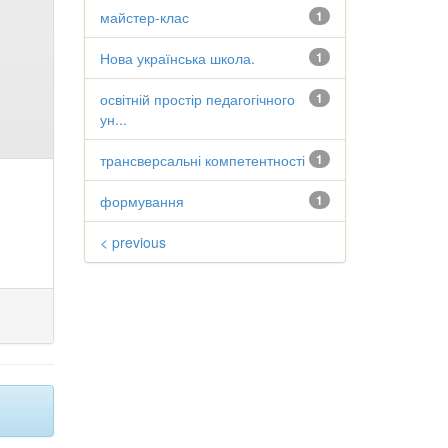
майстер-клас
1
Нова українська школа.
1
освітній простір педагогічного
1
ун...
трансверсальні компетентності
1
формування
1
< previous