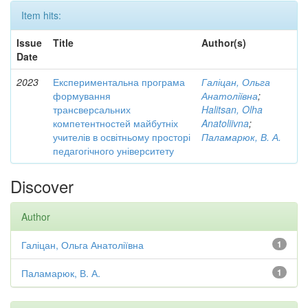
Item hits:
Issue
Title
Author(s)
Date
2023
Експериментальна програма
Галіцан, Ольга
формування
Анатоліївна
;
трансверсальних
Halitsan, Olha
компетентностей майбутніх
Anatoliivna
;
учителів в освітньому просторі
Паламарюк, В. А.
педагогічного університету
Discover
Author
Галіцан, Ольга Анатоліївна
1
Паламарюк, В. А.
1