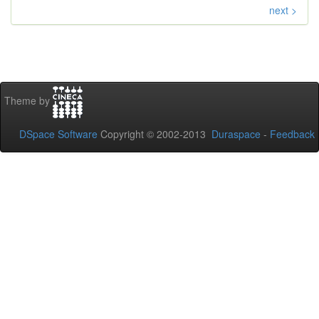
next >
Theme by
DSpace Software
Copyright © 2002-2013
Duraspace
-
Feedback