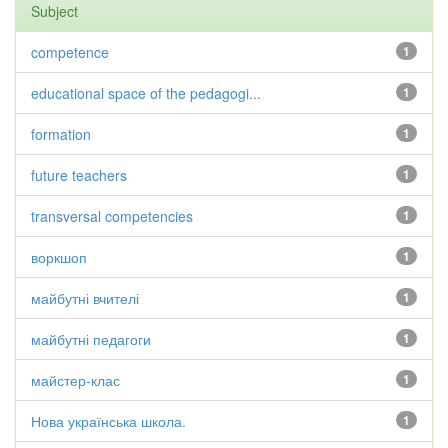
Subject
competence
1
educational space of the pedagogi...
1
formation
1
future teachers
1
transversal competencies
1
воркшоп
1
майбутні вчителі
1
майбутні педагоги
1
майстер-клас
1
Нова українська школа.
1