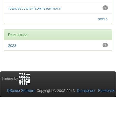
трансверсальні компетентності
1
next >
Date issued
2023
1
Theme by
DSpace Software
Copyright © 2002-2013
Duraspace
-
Feedback