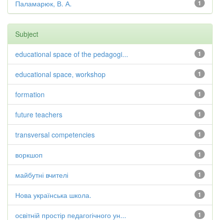
Паламарюк, В. А.
1
Subject
educational space of the pedagogi...
1
educational space, workshop
1
formation
1
future teachers
1
transversal competencies
1
воркшоп
1
майбутні вчителі
1
Нова українська школа.
1
освітній простір педагогічного ун...
1