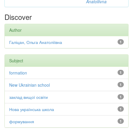
Anatoliivna
Discover
Author
Галіцан, Ольга Анатоліївна
1
Subject
formation
1
New Ukrainian school
1
заклад вищої освіти
1
Нова українська школа
1
формування
1