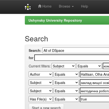
Home
Browse
Help
Skip
Ushynsky University Repository
navigation
Search
Search:
for
Current filters:
Start a new search