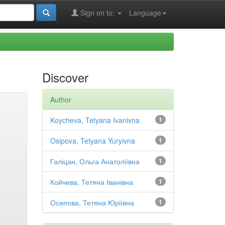
Sign on to:
Language
Discover
Author
Koycheva, Tetyana Ivanivna
1
Osipova, Tetyana Yuryivna
1
Галіцан, Ольга Анатоліївна
1
Койчева, Тетяна Іванівна
1
Осипова, Тетяна Юріївна
1