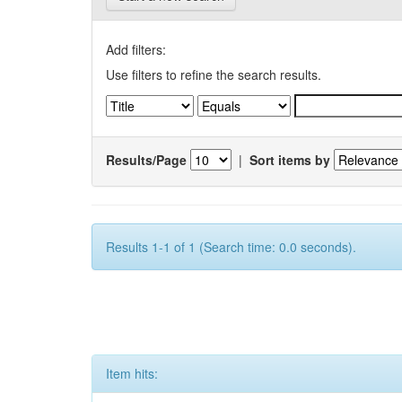
Add filters:
Use filters to refine the search results.
Results/Page
|
Sort items by
Results 1-1 of 1 (Search time: 0.0 seconds).
Item hits: