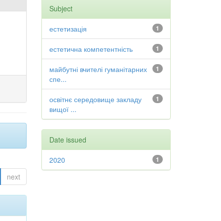
Subject
естетизація
1
естетична компетентність
1
майбутні вчителі гуманітарних
1
спе...
освітнє середовище закладу
1
вищої ...
Date issued
2020
1
next